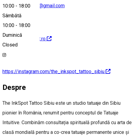
inkspottattoos25@gmail.com
10:00
-
18:00
Sâmbătă
10:00
-
18:00
Duminică
https://theinkspot.ro
Closed
https://instagram.com/the_inkspot_tattoo_sibiu
Despre
The InkSpot Tattoo Sibiu este un studio tatuaje din Sibiu
pionier în România, renumit pentru conceptul de Tatuaje
Intuitive. Combinăm consultația spirituală profundă cu arta de
clasă mondială pentru a co-crea tatuaje permanente unice și