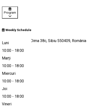
Program
Weekly Schedule
Strada Gheorghe Dima 38c, Sibiu 550409, România
Luni
10:00
-
18:00
Marți
Hartă
10:00
-
18:00
Miercuri
10:00
-
18:00
0775150171
Joi
10:00
-
18:00
Vineri