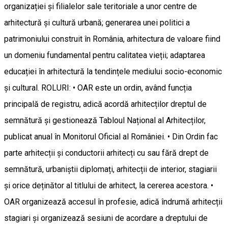
organizației și filialelor sale teritoriale a unor centre de
arhitectură și cultură urbană; generarea unei politici a
patrimoniului construit în România, arhitectura de valoare fiind
un domeniu fundamental pentru calitatea vieții; adaptarea
educației în arhitectură la tendințele mediului socio-economic
și cultural. ROLURI: • OAR este un ordin, având funcția
principală de registru, adică acordă arhitecților dreptul de
semnătură și gestionează Tabloul Național al Arhitecților,
publicat anual în Monitorul Oficial al României. • Din Ordin fac
parte arhitecții și conductorii arhitecți cu sau fără drept de
semnătură, urbaniștii diplomați, arhitecții de interior, stagiarii
și orice deținător al titlului de arhitect, la cererea acestora. •
OAR organizează accesul în profesie, adică îndrumă arhitecții
stagiari și organizează sesiuni de acordare a dreptului de