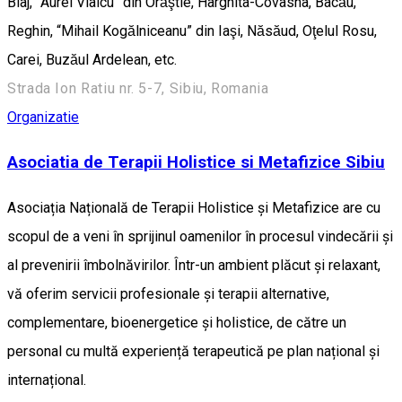
Blaj, ”Aurel Vlaicu” din Orăştie, Harghita-Covasna, Bacău,
Reghin, “Mihail Kogălniceanu” din Iaşi, Năsăud, Oţelul Rosu,
Carei, Buzăul Ardelean, etc.
Strada Ion Ratiu nr. 5-7, Sibiu, Romania
Organizatie
Asociatia de Terapii Holistice si Metafizice Sibiu
Asociația Națională de Terapii Holistice și Metafizice are cu
scopul de a veni în sprijinul oamenilor în procesul vindecării și
al prevenirii îmbolnăvirilor. Într-un ambient plăcut și relaxant,
vă oferim servicii profesionale și terapii alternative,
complementare, bioenergetice și holistice, de către un
personal cu multă experiență terapeutică pe plan național și
internațional.