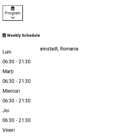
Program
Weekly Schedule
Munchen 1, Hermannstadt, Romania
Luni
06:30
-
21:30
Marți
Hartă
06:30
-
21:30
Miercuri
06:30
-
21:30
0269-426100
Joi
06:30
-
21:30
Vineri