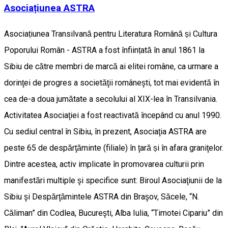
Asociațiunea ASTRA
Asociațiunea Transilvană pentru Literatura Română și Cultura
Poporului Român - ASTRA a fost înființată în anul 1861 la
Sibiu de către membri de marcă ai elitei române, ca urmare a
dorinţei de progres a societăţii româneşti, tot mai evidentă în
cea de-a doua jumătate a secolului al XIX-lea în Transilvania.
Activitatea Asociaţiei a fost reactivată începând cu anul 1990.
Cu sediul central în Sibiu, în prezent, Asociaţia ASTRA are
peste 65 de despărţăminte (filiale) în ţară și în afara graniţelor.
Dintre acestea, activ implicate în promovarea culturii prin
manifestări multiple şi specifice sunt: Biroul Asociaţiunii de la
Sibiu şi Despărţămintele ASTRA din Braşov, Săcele, “N.
Căliman” din Codlea, Bucureşti, Alba Iulia, “Timotei Cipariu” din