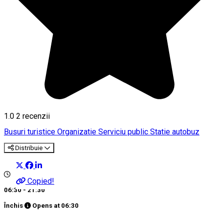
1.0
2
recenzii
Busuri turistice
Organizatie
Serviciu public
Statie autobuz
Distribuie
Copied!
06:30 - 21:30
Închis
Opens at
06:30