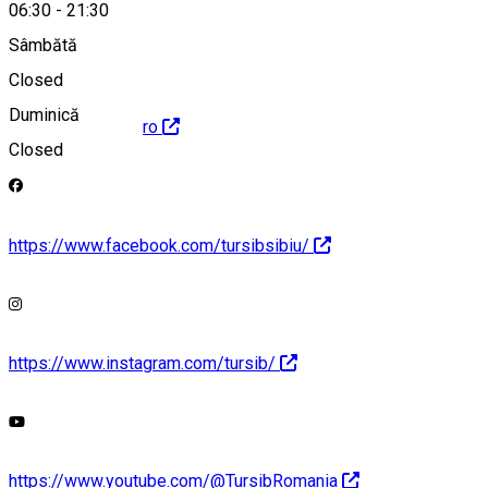
office@tursib.ro
06:30
-
21:30
Sâmbătă
Closed
Duminică
http://www.tursib.ro
Closed
https://www.facebook.com/tursibsibiu/
https://www.instagram.com/tursib/
https://www.youtube.com/@TursibRomania