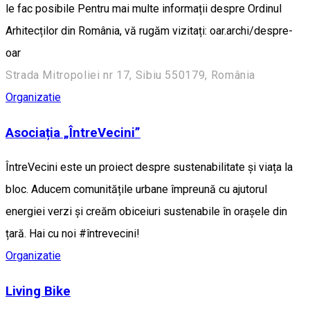
le fac posibile Pentru mai multe informații despre Ordinul
Arhitecților din România, vă rugăm vizitați: oar.archi/despre-
oar
Strada Mitropoliei nr 17, Sibiu 550179, România
Organizatie
Asociația „ÎntreVecini”
ÎntreVecini este un proiect despre sustenabilitate și viața la
bloc. Aducem comunitățile urbane împreună cu ajutorul
energiei verzi și creăm obiceiuri sustenabile în orașele din
țară. Hai cu noi #întrevecini!
Organizatie
Living Bike