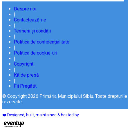
Despre noi
|
Contactează-ne
|
Termeni și condiții
|
Politica de confidențialitate
|
Politica de cookie-uri
|
Copyright
|
Kit de presă
|
Fii Pregătit
© Copyright 2026 Primăria Municipiului Sibiu. Toate drepturile
rezervate
❤️ Designed, built, maintained & hosted by