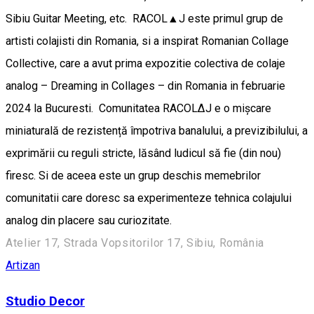
Sibiu Guitar Meeting, etc. RACOL▲J este primul grup de
artisti colajisti din Romania, si a inspirat Romanian Collage
Collective, care a avut prima expozitie colectiva de colaje
analog – Dreaming in Collages – din Romania in februarie
2024 la Bucuresti. Comunitatea RACOL∆J e o mișcare
miniaturală de rezistență împotriva banalului, a previzibilului, a
exprimării cu reguli stricte, lăsând ludicul să fie (din nou)
firesc. Si de aceea este un grup deschis memebrilor
comunitatii care doresc sa experimenteze tehnica colajului
analog din placere sau curiozitate.
Atelier 17, Strada Vopsitorilor 17, Sibiu, România
Artizan
Studio Decor