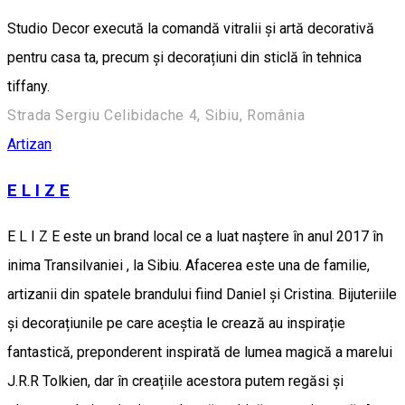
Studio Decor execută la comandă vitralii și artă decorativă
pentru casa ta, precum și decorațiuni din sticlă în tehnica
tiffany.
Strada Sergiu Celibidache 4, Sibiu, România
Artizan
E L I Z E
E L I Z E este un brand local ce a luat naștere în anul 2017 în
inima Transilvaniei , la Sibiu. Afacerea este una de familie,
artizanii din spatele brandului fiind Daniel și Cristina. Bijuteriile
și decorațiunile pe care aceștia le crează au inspirație
fantastică, preponderent inspirată de lumea magică a marelui
J.R.R Tolkien, dar în creațiile acestora putem regăsi și