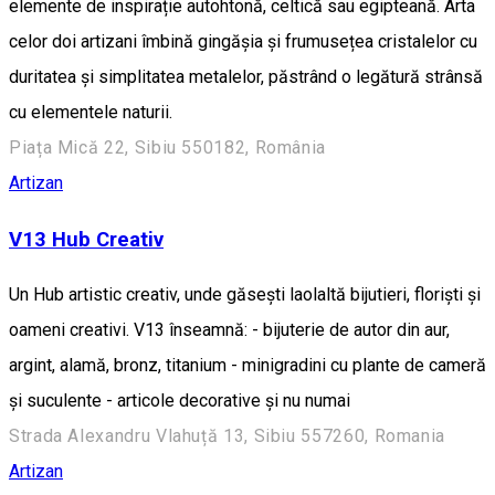
elemente de inspirație autohtonă, celtică sau egipteană. Arta
celor doi artizani îmbină gingășia și frumusețea cristalelor cu
duritatea și simplitatea metalelor, păstrând o legătură strânsă
cu elementele naturii.
Piața Mică 22, Sibiu 550182, România
Artizan
V13 Hub Creativ
Un Hub artistic creativ, unde găsești laolaltă bijutieri, floriști și
oameni creativi. V13 înseamnă: - bijuterie de autor din aur,
argint, alamă, bronz, titanium - minigradini cu plante de cameră
și suculente - articole decorative și nu numai
Strada Alexandru Vlahuță 13, Sibiu 557260, Romania
Artizan