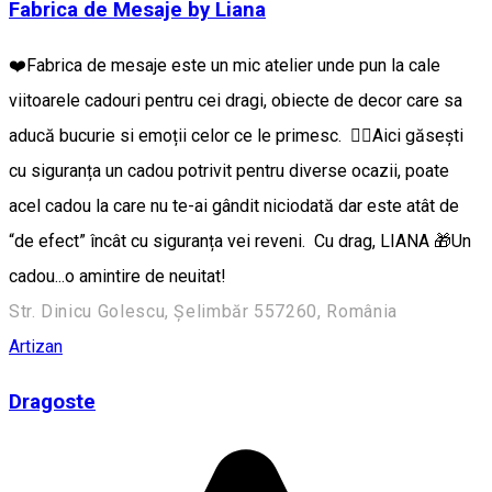
Fabrica de Mesaje by Liana
❤️Fabrica de mesaje este un mic atelier unde pun la cale
viitoarele cadouri pentru cei dragi, obiecte de decor care sa
aducă bucurie si emoții celor ce le primesc. 👉🏼Aici găsești
cu siguranța un cadou potrivit pentru diverse ocazii, poate
acel cadou la care nu te-ai gândit niciodată dar este atât de
“de efect” încât cu siguranța vei reveni. Cu drag, LIANA 🎁Un
cadou...o amintire de neuitat!
Str. Dinicu Golescu, Șelimbăr 557260, România
Artizan
Dragoste