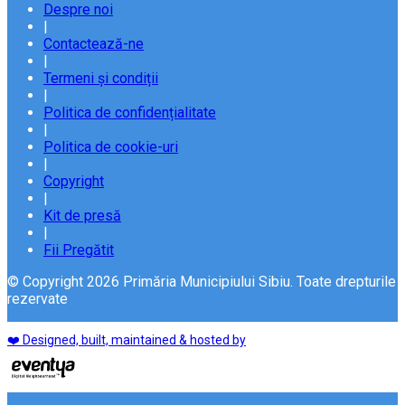
Despre noi
|
Contactează-ne
|
Termeni și condiții
|
Politica de confidențialitate
|
Politica de cookie-uri
|
Copyright
|
Kit de presă
|
Fii Pregătit
© Copyright 2026 Primăria Municipiului Sibiu. Toate drepturile
rezervate
❤️ Designed, built, maintained & hosted by