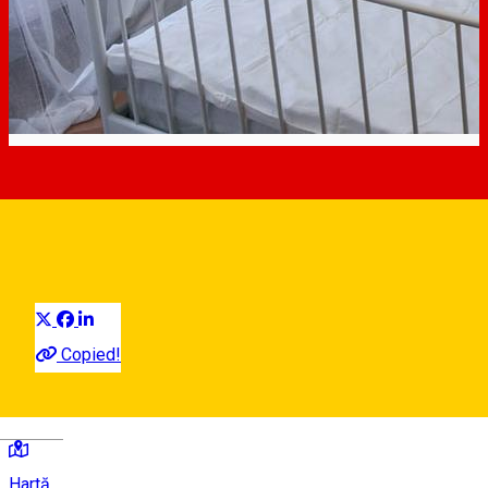
Casa Gloria ***
Camere de inchiriat
Distribuie
Copied!
Strada George Coșbuc 25, Sibiu, România
Deutsch
Hartă