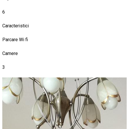
6
Caracteristici
Parcare
Wi fi
Camere
3