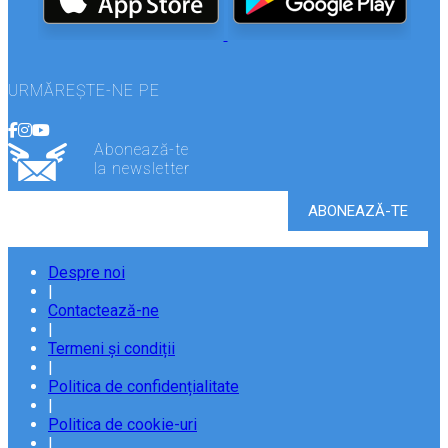
URMĂREȘTE-NE PE
Abonează-te
la newsletter
Despre noi
|
Contactează-ne
|
Termeni și condiții
|
Politica de confidențialitate
|
Politica de cookie-uri
|