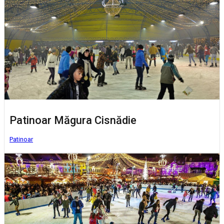
Patinoar Măgura Cisnădie
Patinoar