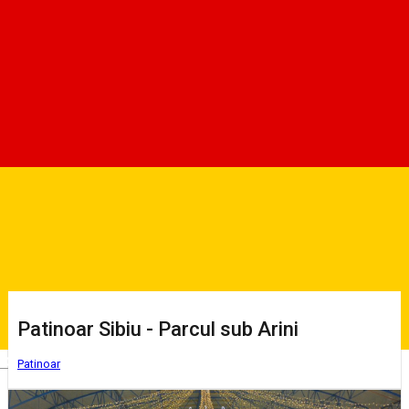
Detalii de preț și orar despre fiecare găsiți mai jos.
Patinoar Sibiu - Parcul sub Arini
Deutsch
Patinoar