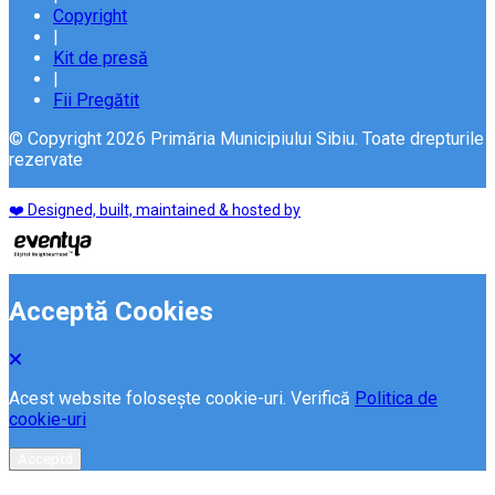
Copyright
|
Kit de presă
|
Fii Pregătit
© Copyright 2026 Primăria Municipiului Sibiu. Toate drepturile
rezervate
❤️ Designed, built, maintained & hosted by
Acceptă Cookies
Acest website folosește cookie-uri. Verifică
Politica de
cookie-uri
Acceptă