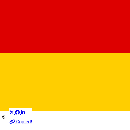
AFC INTER STARS 2020
SIBIU
Sport și Aventura
Distribuie
Deutsch
Copied!