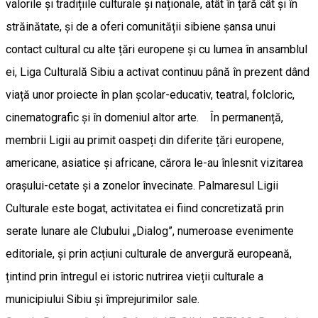
valorile și tradițiile culturale și naționale, atât în țară cât și în
străinătate, și de a oferi comunității sibiene șansa unui
contact cultural cu alte țări europene și cu lumea în ansamblul
ei, Liga Culturală Sibiu a activat continuu până în prezent dând
viață unor proiecte în plan școlar-educativ, teatral, folcloric,
cinematografic și în domeniul altor arte. În permanență,
membrii Ligii au primit oaspeți din diferite țări europene,
americane, asiatice și africane, cărora le-au înlesnit vizitarea
orașului-cetate și a zonelor învecinate. Palmaresul Ligii
Culturale este bogat, activitatea ei fiind concretizată prin
serate lunare ale Clubului „Dialog”, numeroase evenimente
editoriale, și prin acțiuni culturale de anvergură europeană,
țintind prin întregul ei istoric nutrirea vieții culturale a
municipiului Sibiu și împrejurimilor sale.