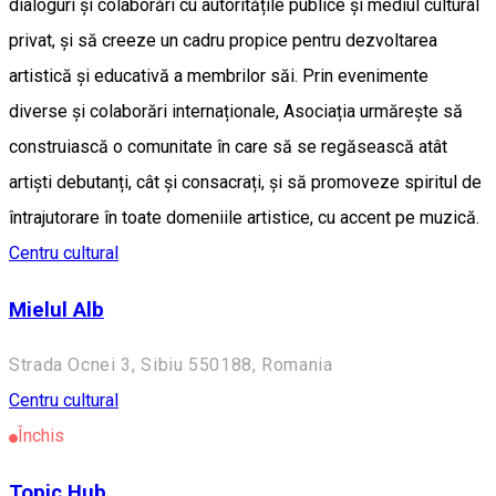
dialoguri și colaborări cu autoritățile publice și mediul cultural
privat, și să creeze un cadru propice pentru dezvoltarea
artistică și educativă a membrilor săi. Prin evenimente
diverse și colaborări internaționale, Asociația urmărește să
construiască o comunitate în care să se regăsească atât
artiști debutanți, cât și consacrați, și să promoveze spiritul de
întrajutorare în toate domeniile artistice, cu accent pe muzică.
Centru cultural
Mielul Alb
Strada Ocnei 3, Sibiu 550188, Romania
Centru cultural
Închis
Topic Hub