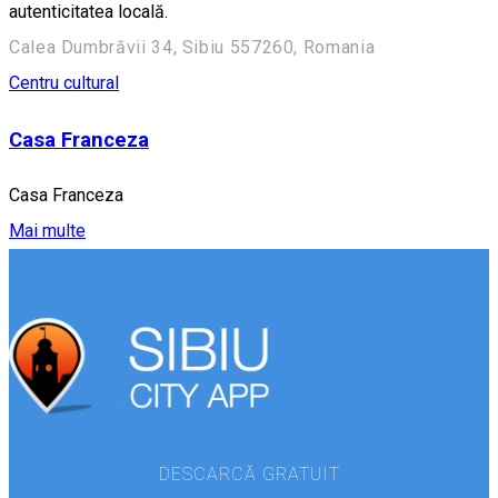
autenticitatea locală.
Calea Dumbrăvii 34, Sibiu 557260, Romania
Centru cultural
Casa Franceza
Casa Franceza
Mai multe
DESCARCĂ GRATUIT