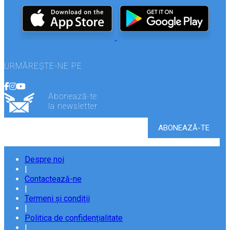
URMĂREȘTE-NE PE
Abonează-te
la newsletter
Despre noi
|
Contactează-ne
|
Termeni și condiții
|
Politica de confidențialitate
|