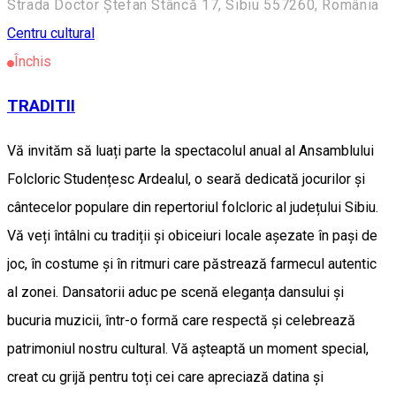
Strada Doctor Ștefan Stâncă 17, Sibiu 557260, România
Centru cultural
Închis
TRADITII
Vă invităm să luați parte la spectacolul anual al Ansamblului
Folcloric Studențesc Ardealul, o seară dedicată jocurilor și
cântecelor populare din repertoriul folcloric al județului Sibiu.
Vă veți întâlni cu tradiții și obiceiuri locale așezate în pași de
joc, în costume și în ritmuri care păstrează farmecul autentic
al zonei. Dansatorii aduc pe scenă eleganța dansului și
bucuria muzicii, într-o formă care respectă și celebrează
patrimoniul nostru cultural. Vă așteaptă un moment special,
creat cu grijă pentru toți cei care apreciază datina și