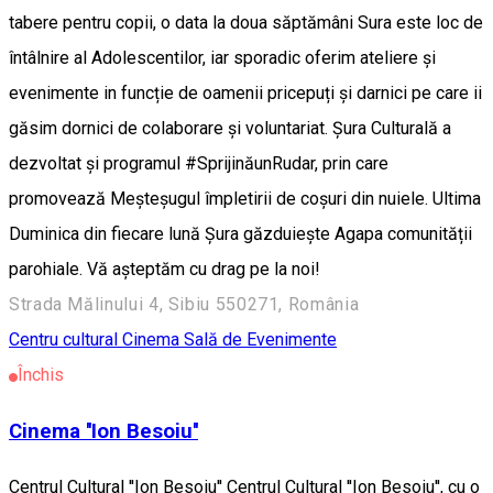
tabere pentru copii, o data la doua săptămâni Sura este loc de
întâlnire al Adolescentilor, iar sporadic oferim ateliere și
evenimente in funcție de oamenii pricepuți și darnici pe care ii
găsim dornici de colaborare și voluntariat. Șura Culturală a
dezvoltat și programul #SprijinăunRudar, prin care
promovează Meșteșugul împletirii de coșuri din nuiele. Ultima
Duminica din fiecare lună Șura găzduiește Agapa comunității
parohiale. Vă așteptăm cu drag pe la noi!
Strada Mălinului 4, Sibiu 550271, România
Centru cultural
Cinema
Sală de Evenimente
Închis
Cinema ''Ion Besoiu''
Centrul Cultural ''Ion Besoiu'' Centrul Cultural ''Ion Besoiu'', cu o