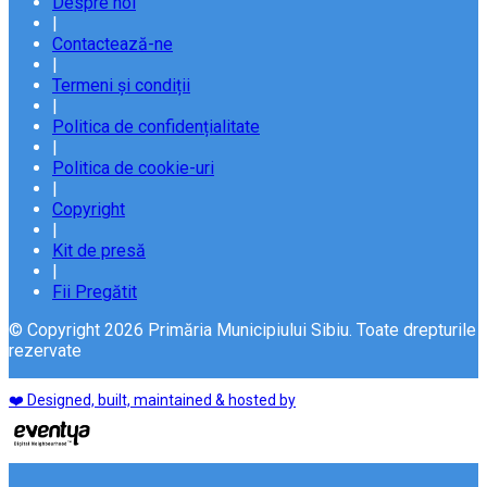
Despre noi
|
Contactează-ne
|
Termeni și condiții
|
Politica de confidențialitate
|
Politica de cookie-uri
|
Copyright
|
Kit de presă
|
Fii Pregătit
© Copyright 2026 Primăria Municipiului Sibiu. Toate drepturile
rezervate
❤️ Designed, built, maintained & hosted by