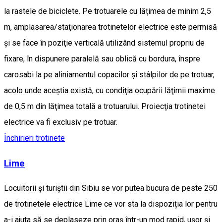
la rastele de biciclete. Pe trotuarele cu lăţimea de minim 2,5
m, amplasarea/staţionarea trotinetelor electrice este permisă
şi se face în poziţie verticală utilizând sistemul propriu de
fixare, în dispunere paralelă sau oblică cu bordura, înspre
carosabi la pe aliniamentul copacilor şi stâlpilor de pe trotuar,
acolo unde aceştia există, cu condiţia ocupării lăţimii maxime
de 0,5 m din lăţimea totală a trotuarului. Proiecţia trotinetei
electrice va fi exclusiv pe trotuar.
Închirieri trotinete
Lime
Locuitorii și turiștii din Sibiu se vor putea bucura de peste 250
de trotinetele electrice Lime ce vor sta la dispoziția lor pentru
a-i ajuta să se deplaseze prin oraș într-un mod rapid, ușor și