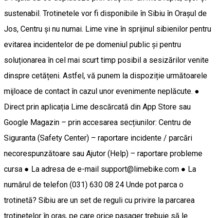
sustenabil. Trotinetele vor fi disponibile în Sibiu în Orașul de
Jos, Centru și nu numai. Lime vine în sprijinul sibienilor pentru
evitarea incidentelor de pe domeniul public și pentru
soluționarea în cel mai scurt timp posibil a sesizărilor venite
dinspre cetățeni. Astfel, vă punem la dispoziție următoarele
mijloace de contact în cazul unor evenimente neplăcute. ●
Direct prin aplicația Lime descărcată din App Store sau
Google Magazin – prin accesarea secțiunilor: Centru de
Siguranta (Safety Center) – raportare incidente / parcări
necorespunzătoare sau Ajutor (Help) – raportare probleme
cursa ● La adresa de e-mail support@limebike.com ● La
numărul de telefon (031) 630 08 24 Unde pot parca o
trotinetă? Sibiu are un set de reguli cu privire la parcarea
trotinetelor în oraș, pe care orice pasager trebuie să le