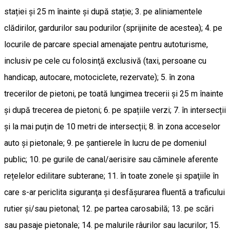
stației și 25 m înainte și după stație; 3. pe aliniamentele
clădirilor, gardurilor sau podurilor (sprijinite de acestea); 4. pe
locurile de parcare special amenajate pentru autoturisme,
inclusiv pe cele cu folosinţă exclusivă (taxi, persoane cu
handicap, autocare, motociclete, rezervate); 5. în zona
trecerilor de pietoni, pe toată lungimea trecerii și 25 m înainte
și după trecerea de pietoni; 6. pe spațiile verzi; 7. în intersecții
și la mai puțin de 10 metri de intersecții; 8. în zona acceselor
auto şi pietonale; 9. pe şantierele în lucru de pe domeniul
public; 10. pe gurile de canal/aerisire sau căminele aferente
rețelelor edilitare subterane; 11. în toate zonele şi spaţiile în
care s-ar periclita siguranţa și desfăşurarea fluentă a traficului
rutier şi/sau pietonal; 12. pe partea carosabilă; 13. pe scări
sau pasaje pietonale; 14. pe malurile râurilor sau lacurilor; 15.