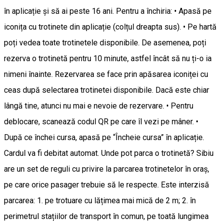
în aplicație și să ai peste 16 ani. Pentru a închiria: • Apasă pe
iconița cu trotinete din aplicație (colțul dreapta sus). • Pe hartă
poți vedea toate trotinetele disponibile. De asemenea, poți
rezerva o trotinetă pentru 10 minute, astfel încât să nu ți-o ia
nimeni înainte. Rezervarea se face prin apăsarea iconiței cu
ceas după selectarea trotinetei disponibile. Dacă este chiar
lângă tine, atunci nu mai e nevoie de rezervare. • Pentru
deblocare, scanează codul QR pe care îl vezi pe mâner. •
După ce închei cursa, apasă pe “Încheie cursa” în aplicație.
Cardul va fi debitat automat. Unde pot parca o trotinetă? Sibiu
are un set de reguli cu privire la parcarea trotinetelor în oraș,
pe care orice pasager trebuie să le respecte. Este interzisă
parcarea: 1. pe trotuare cu lățimea mai mică de 2 m; 2. în
perimetrul stațiilor de transport în comun, pe toată lungimea