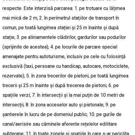
respecte. Este interzisă parcarea: 1. pe trotuare cu lățimea
mai mică de 2 m; 2. în perimetrul stațiilor de transport în
comun, pe toată lungimea stației și 25 m înainte și după
stație; 3. pe aliniamentele clădirilor, gardurilor sau podurilor
(sprijinite de acestea); 4. pe locurile de parcare special
amenajate pentru autoturisme, inclusiv pe cele cu folosinţă
exclusivă (taxi, persoane cu handicap, autocare, motociclete,
rezervate); 5. în zona trecerilor de pietoni, pe toată lungimea
trecerii și 25 m înainte și după trecerea de pietoni; 6. pe
spațiile verzi; 7. în intersecții și la mai puțin de 10 metri de
intersecții; 8. în zona acceselor auto şi pietonale; 9. pe
şantierele în lucru de pe domeniul public; 10. pe gurile de
canal/aerisire sau căminele aferente rețelelor edilitare
subterane; 11. în toate zonele şi spaţiile în care s-ar periclita