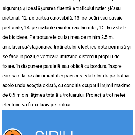
siguranţa și desfăşurarea fluentă a traficului rutier şi/sau
pietonal; 12. pe partea carosabilă; 13. pe scări sau pasaje
pietonale; 14. pe malurile râurilor sau lacurilor; 15. la rastele
de biciclete. Pe trotuarele cu lăţimea de minim 2,5 m,
amplasarea/staţionarea trotinetelor electrice este permisă şi
se face în poziţie verticală utilizând sistemul propriu de
fixare, în dispunere paralelă sau oblică cu bordura, înspre
carosabi la pe aliniamentul copacilor şi stâlpilor de pe trotuar,
acolo unde aceştia există, cu condiţia ocupării lăţimii maxime
de 0,5 m din lăţimea totală a trotuarului. Proiecţia trotinetei
electrice va fi exclusiv pe trotuar.