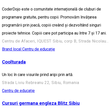
CoderDojo este o comunitate internațională de cluburi de
programare gratuite, pentru copii. Promovăm învățarea
programării prin joacă, copiii creând și dezvoltând singuri
proiecte tehnice. Copiii care pot participa au între 7 și 17 ani.
Centru de Afaceri, IQUEST Sibiu, corp B, Strada Nicolaus Olahus nr 5, Sibiu, Romania, 550370
Brand local
Centru de educație
Coolturada
Un loc în care visurile prind aripi prin artă.
Strada Liviu Rebreanu 22, Sibiu, Romania
Centru de educație
Cursuri germana engleza Blitz Sibiu