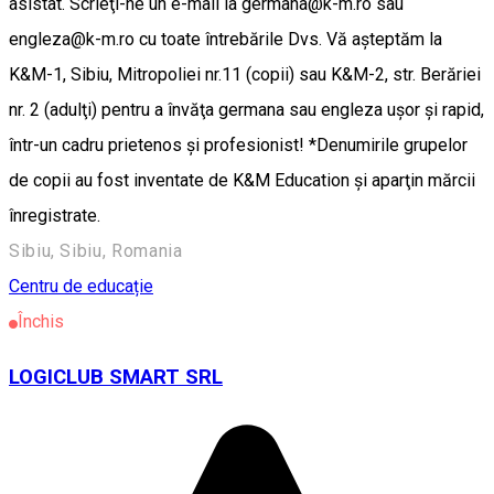
asistat. Scrieţi-ne un e-mail la germana@k-m.ro sau
engleza@k-m.ro cu toate întrebările Dvs. Vă aşteptăm la
K&M-1, Sibiu, Mitropoliei nr.11 (copii) sau K&M-2, str. Berăriei
nr. 2 (adulţi) pentru a învăţa germana sau engleza uşor şi rapid,
într-un cadru prietenos şi profesionist! *Denumirile grupelor
de copii au fost inventate de K&M Education şi aparţin mărcii
înregistrate.
Sibiu, Sibiu, Romania
Centru de educație
Închis
LOGICLUB SMART SRL