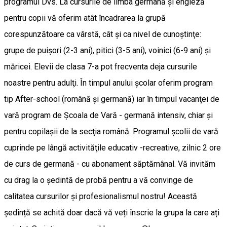
programul Dvs. La cursurile de limba germană şi engleză
pentru copii vă oferim atât încadrarea la grupă
corespunzătoare ca vârstă, cât şi ca nivel de cunoştinţe:
grupe de puişori (2-3 ani), pitici (3-5 ani), voinici (6-9 ani) şi
măricei. Elevii de clasa 7-a pot frecventa deja cursurile
noastre pentru adulţi. În timpul anului şcolar oferim program
tip After-school (română şi germană) iar în timpul vacanţei de
vară program de Şcoala de Vară - germană intensiv, chiar şi
pentru copilaşii de la secţia română. Programul şcolii de vară
cuprinde pe lângă activităţile educativ -recreative, zilnic 2 ore
de curs de germană - cu abonament săptămânal. Vă invităm
cu drag la o şedintă de probă pentru a vă convinge de
calitatea cursurilor şi profesionalismul nostru! Această
ședință se achită doar dacă vă veți înscrie la grupa la care ați