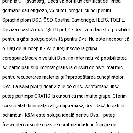
până la C1 (avansaţi). Dacă vă doriţi un certificat de limba
germană sau engleză, vă puteţi pregăti cu noi pentru
Sprachdiplom DSD, ÖSD, Goethe, Cambridge, IELTS, TOEFL.
Deviza noastră este "Şi TU poţi!" - deci vom face tot posibilul
pentru a găsi soluţia potrivită pentru Dvs. Nu este necesar să
o luaţi de la început - vă puteţi înscrie la grupa
corespunzătoare nivelului Dvs., noi oferindu-vă posibilitatea
să participaţi suplimentar gratis la cursuri de nivel mai mic
pentru recuperarea materiei şi împrospătarea cunoştinţelor
Dvs. La K&M plătiţi doar 2 zile de curs/ săptămână, însă
puteţi participa GRATIS la cursuri cu mai multe grupe. Oferim
cursuri atât dimineaţa cât şi după-masa, deci dacă lucraţi în
schimburi, K&M este soluţia ideală pentru Dvs. - puteţi
frecventa cursurile noastre combinându-le în funcţie de