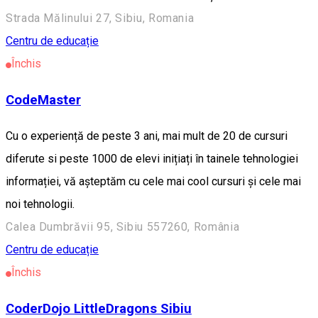
Strada Mălinului 27, Sibiu, Romania
Centru de educație
Închis
CodeMaster
Cu o experiență de peste 3 ani, mai mult de 20 de cursuri
diferute si peste 1000 de elevi inițiați în tainele tehnologiei
informației, vă așteptăm cu cele mai cool cursuri și cele mai
noi tehnologii.
Calea Dumbrăvii 95, Sibiu 557260, România
Centru de educație
Închis
CoderDojo LittleDragons Sibiu