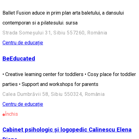
Ballet Fusion aduce in prim plan arta baletului, a dansului
contemporan si a pilatesului. sursa
Strada Someșului 31, Sibiu 557260, România
Centru de educație
BeEducated
• Creative learning center for toddlers • Cosy place for toddler
parties • Support and workshops for parents
Calea Dumbrăvii 58, Sibiu 550324, România
Centru de educație
Închis
Cabinet psihologic și logopedic Calinescu Elena