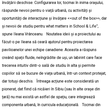
învățării deschise. Configurarea lor, tocmai în inima orașului,
răspunde nevoii pentru o viață urbană, cu activități și
oportunități de interacțiune și învățare <<out of the box>>, dar
și nevoii de studiu pentru what matters in School & Life”,
spune Ileana Vrânceanu. Noutatea ideii și a proiectului au
făcut-o pe Ileana să ceară ajutorul pentru proiectarea
pavilioanelor unei echipe canadiene. Aceasta a răspuns
creând spații fluide, neîngrădite de uși, un labirint care face
trecerea intuitiv dintr-o sală de studiu în alta și permite
copiilor să se bucure de viața urbană, într-un context protejat,
dar totuși deschis. Întreaga acțiune este considerată un
pionerat, dat fiind că nicăieri în Sibiu (sau în alte orașe din
țară) nu mai există un astfel de spațiu, care integrează
componenta urbană, în curricula educațională. Tocmai din