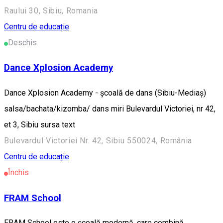
Raului 30, Sibiu, Romania
Centru de educație
Deschis
Dance Xplosion Academy
Dance Xplosion Academy - școală de dans (Sibiu-Mediaș)
salsa/bachata/kizomba/ dans miri Bulevardul Victoriei, nr 42,
et 3, Sibiu sursa text
Bulevardul Victoriei Nr. 42, Sibiu 550024, România
Centru de educație
Închis
FRAM School
FRAM School este o școală modernă, care combină