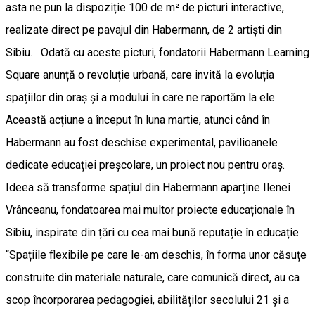
asta ne pun la dispoziție 100 de m² de picturi interactive,
realizate direct pe pavajul din Habermann, de 2 artiști din
Sibiu. Odată cu aceste picturi, fondatorii Habermann Learning
Square anunță o revoluție urbană, care invită la evoluția
spațiilor din oraș și a modului în care ne raportăm la ele.
Această acțiune a început în luna martie, atunci când în
Habermann au fost deschise experimental, pavilioanele
dedicate educației preșcolare, un proiect nou pentru oraș.
Ideea să transforme spațiul din Habermann aparține Ilenei
Vrânceanu, fondatoarea mai multor proiecte educaționale în
Sibiu, inspirate din țări cu cea mai bună reputație în educație.
“Spațiile flexibile pe care le-am deschis, în forma unor căsuțe
construite din materiale naturale, care comunică direct, au ca
scop încorporarea pedagogiei, abilităților secolului 21 și a