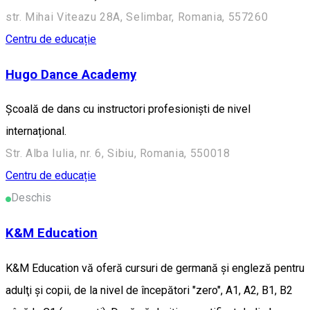
str. Mihai Viteazu 28A, Selimbar, Romania, 557260
Centru de educație
Hugo Dance Academy
Școală de dans cu instructori profesioniști de nivel
internațional.
Str. Alba Iulia, nr. 6, Sibiu, Romania, 550018
Centru de educație
Deschis
K&M Education
K&M Education vă oferă cursuri de germană şi engleză pentru
adulţi şi copii, de la nivel de începători "zero", A1, A2, B1, B2