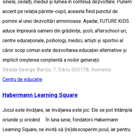
sinele, ceilalți, mediul și lumea în continuă dezvoltare. Punem
accent pe relația părinte-copil, aceasta fiind punctul de
pornire al unei dezvoltări armonioase. Așadar, FUTURE KIDS
aduce împreună oameni din grădinițe, școli, afterschool-uri,
centre educaționale, psihologi, medici, artiști și sportivi al
căror scop comun este dezvoltarea educației alternative și
implicit creșterea conștientă a noilor generații.
Strada George Barițiu 7, Sibiu 550178, Romania
Centru de educație
Habermann Learning Square
Jocul este învățare, iar învățarea este joc. Ele se pot întâmpla
oriunde și oricând. În luna iunie, fondatorii Habermann
Learning Square, ne invită să (re)descoperim jocul, iar pentru