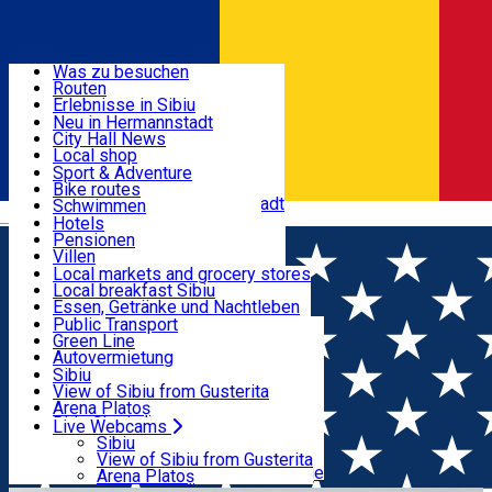
Entdecke
Was zu besuchen
Routen
Nützliche informationen
Erlebnisse in Sibiu
Podcast
Neu in Hermannstadt
Kultur
City Hall News
Aktivitäten & Abenteuer
Museen
Local shop
Kirchen
Sibiu Handwerker
Sport & Adventure
Parks, Zoo
Sibiul Verde
Bike routes
Unterkunft
Im Umkreis von Hermannstadt
Public services
Schwimmen
Română
Bildung
Reiten
Hotels
Wie komme ich nach Sibiu?
Fitnessstudio
Pensionen
Essen, Getränke & Nachtleben
Touristeninfo
Loc de joacă indoor
Villen
Reiseführer
Loc de joacă outdoor
Hostels
Local markets and grocery stores
Guided tours
Ski
Motels
Local breakfast Sibiu
Transport & Parken
Local publication
Eislaufen
Camping
Essen, Getränke und Nachtleben
Schönheitssalon
Yoga
Zimmer zu vermieten
Pizza
Public Transport
Wohnungen
Fast Food
Green Line
Live Webcams
Unterkunft außerhalb von Sibiu
Kaffeestube
Autovermietung
Konditorei
Fahrad verleih
Sibiu
Pub, Bar
Scooter rentals
View of Sibiu from Gusterita
Nachtclubs
Taxi
Arena Platoș
Bäckerei
Ride Sharing
Live Webcams
Home
Ereignisorganisator
Academia Forţelor Terestre
Park-Tickets
Sibiu
Parkplätze
View of Sibiu from Gusterita
"Nicolae Bălcescu" din Sibiu
Ladestationen für Elektrofahrzeuge
Arena Platoș