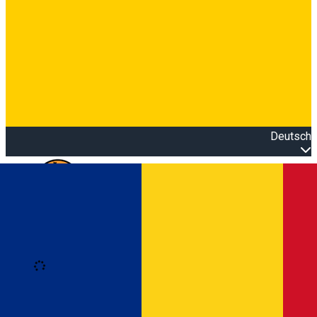
Deutsch
Open main menu
Loading
Anmeldung
Anmelden