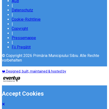
AGB
|
Datenschutz
|
Cookie-Richtlinie
|
Copyright
|
Pressemappe
|
Fii Pregătit
© Copyright 2026 Primăria Municipiului Sibiu. Alle Rechte
vorbehalten
❤️ Designed, built, maintained & hosted by
Accept Cookies