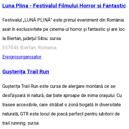
Luna Plina - Festivalul Filmului Horror si Fantastic
Festivalul „LUNĂ PLINĂ” este primul eveniment din România
axat în exclusivitate pe cinema-ul horror și fantastic și are loc
la Biertan, județul Sibiu. sursa
557045 Biertan, Romania
Ereignisorganisator
Gușterița Trail Run
Gușterița Trail Run este cursa de alergare montană ce se
desfășoară în natură, dar bate aproape de inima orașului. Cu
trasee accesibile, care străbat o zonă bogată în diversitate
naturală, GTR este locul de joacă perfect pentru iubitorii de
trail running. sursa