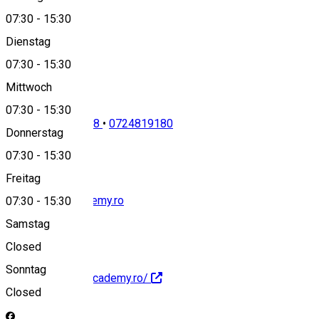
07:30
-
15:30
Dienstag
View on map
07:30
-
15:30
Mittwoch
07:30
-
15:30
0269432990-1128
•
0724819180
Donnerstag
07:30
-
15:30
Freitag
office@armyacademy.ro
07:30
-
15:30
Samstag
Closed
Sonntag
http://www.armyacademy.ro/
Closed