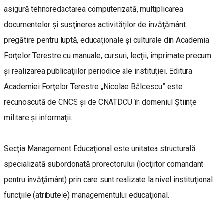
asigură tehnoredactarea computerizată, multiplicarea
documentelor şi susţinerea activităţilor de învăţământ,
pregătire pentru luptă, educaţionale şi culturale din Academia
Forţelor Terestre cu manuale, cursuri, lecţii, imprimate precum
şi realizarea publicaţiilor periodice ale instituţiei. Editura
Academiei Forţelor Terestre „Nicolae Bălcescu” este
recunoscută de CNCS şi de CNATDCU în domeniul Ştiinţe
militare şi informaţii.
Secţia Management Educaţional este unitatea structurală
specializată subordonată prorectorului (locţiitor comandant
pentru învăţământ) prin care sunt realizate la nivel instituţional
funcţiile (atributele) managementului educaţional.