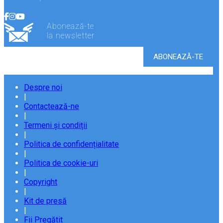
Abonează-te
la newsletter
Despre noi
|
Contactează-ne
|
Termeni și condiții
|
Politica de confidențialitate
|
Politica de cookie-uri
|
Copyright
|
Kit de presă
|
Fii Pregătit