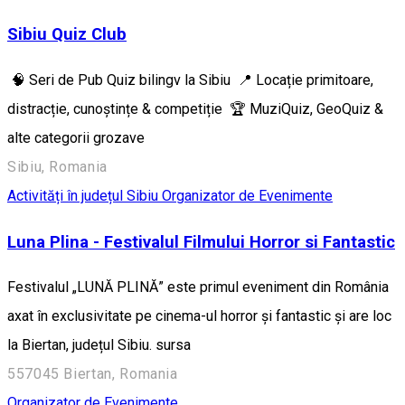
Sibiu Quiz Club
🧠 Seri de Pub Quiz bilingv la Sibiu 📍 Locație primitoare,
distracție, cunoștințe & competiție 🏆 MuziQuiz, GeoQuiz &
alte categorii grozave
Sibiu, Romania
Activități în județul Sibiu
Organizator de Evenimente
Luna Plina - Festivalul Filmului Horror si Fantastic
Festivalul „LUNĂ PLINĂ” este primul eveniment din România
axat în exclusivitate pe cinema-ul horror și fantastic și are loc
la Biertan, județul Sibiu. sursa
557045 Biertan, Romania
Organizator de Evenimente