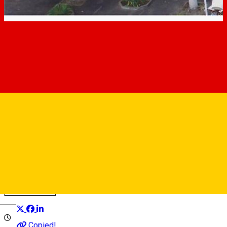
Academia Forţelor Terestre
"Nicolae Bălcescu" din Sibiu
Organizator de Evenimente
Distribuie
Deutsch
Copied!