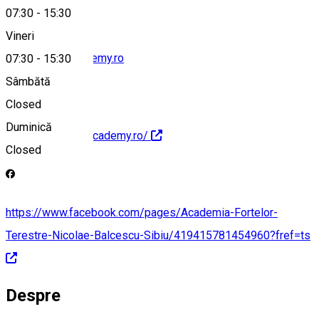
07:30
-
15:30
Vineri
office@armyacademy.ro
07:30
-
15:30
Sâmbătă
Closed
Duminică
http://www.armyacademy.ro/
Closed
https://www.facebook.com/pages/Academia-Fortelor-
Terestre-Nicolae-Balcescu-Sibiu/419415781454960?fref=ts
Despre