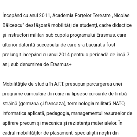
Începând cu anul 2011, Academia Forţelor Terestre „Nicolae
Bălcescu” desfăşoară mobilităţi de studenţi, cadre didactice
şi instructori militari sub cupola programului Erasmus, care
ulterior datorită succesului de care s-a bucurat a fost
prelungit începând cu anul 2014 pentru o perioadă de încă 7
ani, sub denumirea de Erasmus+.
Mobilităţile de studiu în A.F.T. presupun parcurgerea unei
programe curriculare din care nu lipsesc cursurile de limbă
străină (germană şi franceză), terminologia militară NATO,
informatica aplicată, pedagogia, managementul resurselor de
apărare precum şi mecanica şi rezistenţa materialelor. În
cadrul mobilităţilor de plasament, specialiştii noştri din