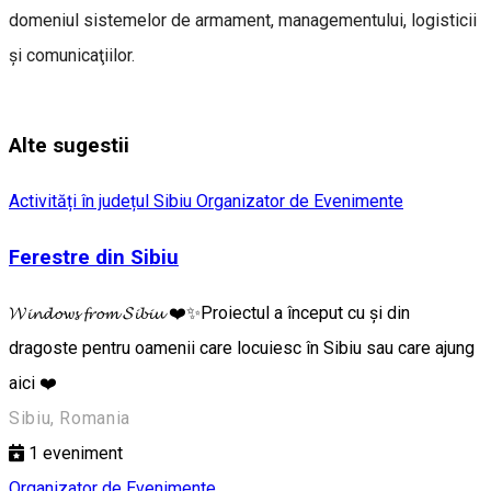
domeniul sistemelor de armament, managementului, logisticii
şi comunicaţiilor.
Alte sugestii
Activități în județul Sibiu
Organizator de Evenimente
Ferestre din Sibiu
𝓦𝓲𝓷𝓭𝓸𝔀𝓼 𝓯𝓻𝓸𝓶 𝓢𝓲𝓫𝓲𝓾 ❤️✨Proiectul a început cu și din
dragoste pentru oamenii care locuiesc în Sibiu sau care ajung
aici ❤️
Sibiu, Romania
1
eveniment
Organizator de Evenimente