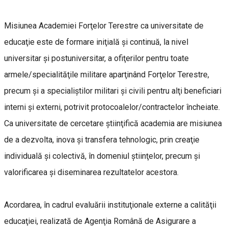
Misiunea Academiei Forţelor Terestre ca universitate de
educaţie este de formare iniţială şi continuă, la nivel
universitar şi postuniversitar, a ofiţerilor pentru toate
armele/specialităţile militare aparţinând Forţelor Terestre,
precum şi a specialiştilor militari şi civili pentru alţi beneficiari
interni şi externi, potrivit protocoalelor/contractelor încheiate.
Ca universitate de cercetare ştiinţifică academia are misiunea
de a dezvolta, inova şi transfera tehnologic, prin creaţie
individuală şi colectivă, în domeniul ştiinţelor, precum şi
valorificarea şi diseminarea rezultatelor acestora.
Acordarea, în cadrul evaluării instituţionale externe a calităţii
educaţiei, realizată de Agenţia Română de Asigurare a