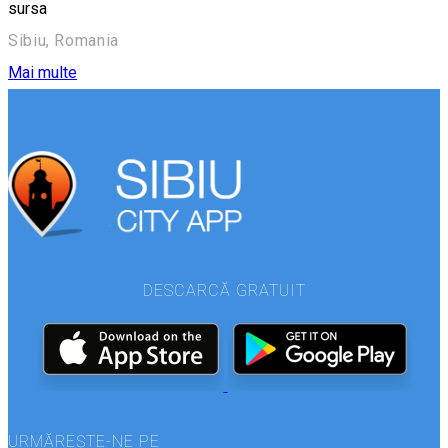
sursa
Sibiu, Romania
Mai multe
DESCARCĂ GRATUIT
URMĂREȘTE-NE PE