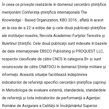
În ceea ce priveşte realizările în domeniul cercetării ştiinţifice
menţionăm Conferinţa ştiinţifică internaţională The
Knowledge - Based Organization, KBO 2016 , aflată în acest
an la cea de-a 22-a ediţie dar şi cele două publicaţii ştiinţifice
ale instituţiei noastre, Revista Academiei Forţelor Terestre şi
Buletinul Ştiinţific. Cele două publicaţii sunt indexate în bazele
de date internaţionale EBSCO Publishing şi PROQUEST LLC,
respectiv clasificate de către CNCS în categoria B+ şi sunt
recunoscute de către CNATDCU în domeniul Ştiinţe militare şi
informaţii. Această situaţie facilitează îndeplinirea
indicatorilor de referinţă specifici cercetării ştiinţifice cuprinşi
în Metodologia de evaluare externă, standardele, standardele
de referinţă şi lista indicatorilor de performanţă a Agenţiei
Române de Asigurare a Calităţii în Învăţământul Superior.