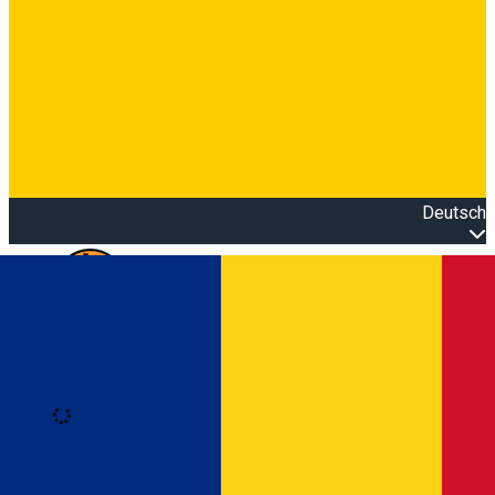
Deutsch
Open main menu
Loading
Anmeldung
Anmelden