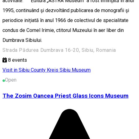
activitate. Editura „ASTRA Museum” a fost înfiinţată în anul
1995, continuând şi dezvoltând publicarea de monografii şi
periodice inițiată în anul 1966 de colectivul de specialitate
condus de Cornel Irimie, ctitorul Muzeului în aer liber din
Dumbrava Sibiului.
Strada Pădurea Dumbrava 16-20, Sibiu, Romania
8
events
Visit in Sibiu County
Kreis Sibiu
Museum
Open
The Zosim Oancea Priest Glass Icons Museum