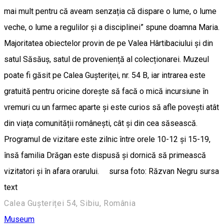
mai mult pentru că aveam senzația că dispare o lume, o lume
veche, o lume a regulilor și a disciplinei” spune doamna Maria.
Majoritatea obiectelor provin de pe Valea Hârtibaciului și din
satul Săsăuș, satul de proveniență al colecționarei. Muzeul
poate fi găsit pe Calea Gușteriței, nr. 54 B, iar intrarea este
gratuită pentru oricine dorește să facă o mică incursiune în
vremuri cu un farmec aparte și este curios să afle povești atât
din viața comunității românești, cât și din cea săsească.
Programul de vizitare este zilnic între orele 10-12 și 15-19,
însă familia Drăgan este dispusă și dornică să primească
vizitatori și în afara orarului. sursa foto: Răzvan Negru sursa
text
Calea Gușteriței 54, Sibiu, România
Museum