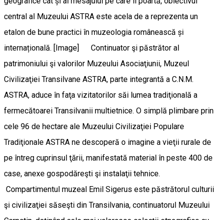
geografice cât și al mesajului pe care îl poartă, obiectivul
central al Muzeului ASTRA este acela de a reprezenta un
etalon de bune practici în muzeologia românească și
internațională. [Image] Continuator şi păstrător al
patrimoniului şi valorilor Muzeului Asociaţiunii, Muzeul
Civilizaţiei Transilvane ASTRA, parte integrantă a C.N.M.
ASTRA, aduce în faţa vizitatorilor săi lumea tradiţională a
fermecătoarei Transilvanii multietnice. O simplă plimbare prin
cele 96 de hectare ale Muzeului Civilizaţiei Populare
Tradiţionale ASTRA ne descoperă o imagine a vieţii rurale de
pe întreg cuprinsul ţării, manifestată material în peste 400 de
case, anexe gospodăreşti şi instalaţii tehnice.
Compartimentul muzeal Emil Sigerus este păstrătorul culturii
şi civilizaţiei săseşti din Transilvania, continuatorul Muzeului