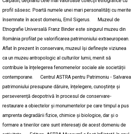
Carpatin, deţinând cele mai valoroase colecţii etnografice cu
profil săsesc. Poartă numele unei mari personalităţi cu merite
însemnate în acest domeniu, Emil Sigerus. Muzeul de
Etnografie Universală Franz Binder este singurul muzeu din
România profilat pe valorificarea patrimoniului extraeuropean.
Aflat în prezent în conservare, muzeul își definește viziunea
ca un muzeu antropologic al culturilor lumii, menit să
contribuie la înțelegerea fenomenelor sociale ale societății
contemporane. Centrul ASTRA pentru Patrimoniu - Salvarea
patrimoniului presupune dăruire, înțelegere, cunoștințe și
perseverență deopotrivă în procesul de conservare-
restaurare a obiectelor și monumentelor pe care timpul a pus
amprenta degradării fizice, chimice și biologice, dar și o
formare a tinerilor care sunt interesați de acest domeniu de