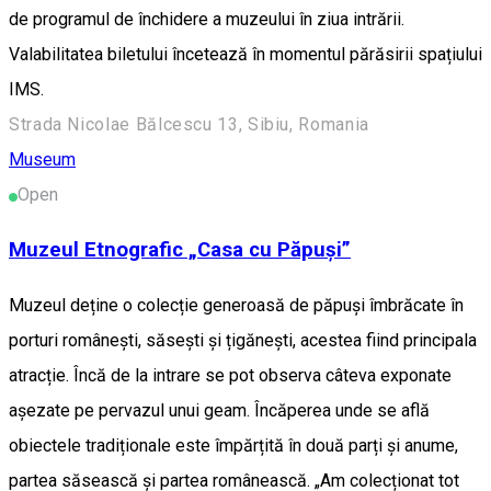
de programul de închidere a muzeului în ziua intrării.
Valabilitatea biletului încetează în momentul părăsirii spațiului
IMS.
Strada Nicolae Bălcescu 13, Sibiu, Romania
Museum
Open
Muzeul Etnografic „Casa cu Păpuși”
Muzeul deține o colecție generoasă de păpuși îmbrăcate în
porturi românești, săsești și țigănești, acestea fiind principala
atracție. Încă de la intrare se pot observa câteva exponate
așezate pe pervazul unui geam. Încăperea unde se află
obiectele tradiționale este împărțită în două parți și anume,
partea săsească și partea românească. „Am colecționat tot