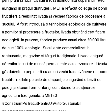
peri, pruni şi nuci. Livada a fost abandonată după anul 1990,
ajungând în pragul distrugerii. MET a refăcut colecţia de pomi
fructiferi, a reabilitat livada şi vechea fabrică de procesare a
sucului. A fost introdusă o tehnologie ecologică de cultivare
a pomilor şi procesare a fructelor, livada obţinând certificare
ecologică. În prezent, fabrica produce anual circa 20.000 litri
de suc 100% ecologic. Sucul este comercializat în
restaurante, magazine și târguri tradiţionale. Livada asigură
sătenilor locuri de muncă permanente sau sezoniere. Livada
găzduiește o pepinieră cu soiuri vechi transilvănene de pomi
fructiferi, aflate pe cale de dispariţie, asigurând o bază de
puieţi şi altoiuri fermierilor şi contribuind la susţinerea
agriculturii tradiţionale. #MET20
#ConstruimPeTrecutPentruUnViitorSustenabil