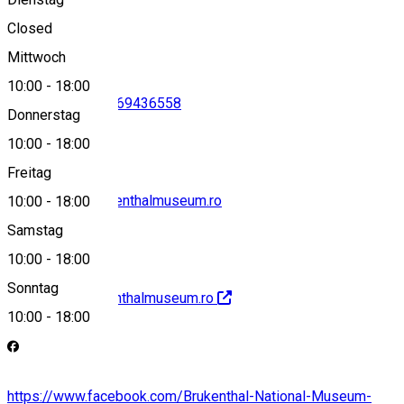
View on map
Closed
Mittwoch
10:00
-
18:00
0269217691
•
0269436558
Donnerstag
10:00
-
18:00
Freitag
secretariat@brukenthalmuseum.ro
10:00
-
18:00
Samstag
10:00
-
18:00
Sonntag
http://www.brukenthalmuseum.ro
10:00
-
18:00
https://www.facebook.com/Brukenthal-National-Museum-