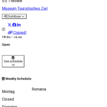
5.0
1 review
Museum
Touristisches Ziel
Distribuie
Copied!
10:00 - 18:00
Open
See schedule
Weekly Schedule
Piața Mare, Sibiu, Romania
Montag
Closed
Dienstag