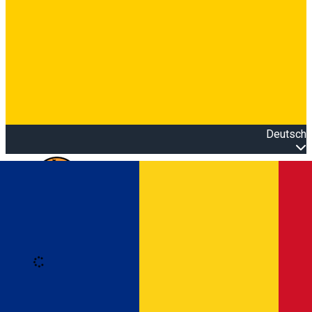
Deutsch
Open main menu
Loading
Anmeldung
Anmelden