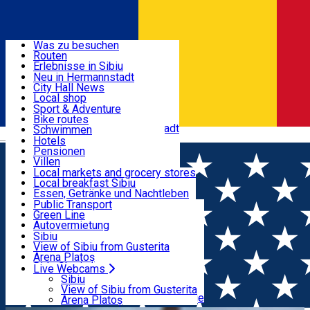
Entdecke
Was zu besuchen
Routen
Nützliche informationen
Erlebnisse in Sibiu
Podcast
Neu in Hermannstadt
Kultur
City Hall News
Aktivitäten & Abenteuer
Museen
Local shop
Kirchen
Sibiu Handwerker
Sport & Adventure
Parks, Zoo
Sibiul Verde
Bike routes
Unterkunft
Im Umkreis von Hermannstadt
Public services
Schwimmen
Română
Bildung
Reiten
Hotels
Wie komme ich nach Sibiu?
Fitnessstudio
Pensionen
Essen, Getränke & Nachtleben
Touristeninfo
Loc de joacă indoor
Villen
Reiseführer
Loc de joacă outdoor
Hostels
Local markets and grocery stores
Guided tours
Ski
Motels
Local breakfast Sibiu
Transport & Parken
Local publication
Eislaufen
Camping
Essen, Getränke und Nachtleben
Schönheitssalon
Yoga
Zimmer zu vermieten
Pizza
Public Transport
Wohnungen
Fast Food
Green Line
Live Webcams
Unterkunft außerhalb von Sibiu
Kaffeestube
Autovermietung
Konditorei
Fahrad verleih
Sibiu
Pub, Bar
Scooter rentals
View of Sibiu from Gusterita
Nachtclubs
Taxi
Arena Platoș
Bäckerei
Ride Sharing
Live Webcams
Home
Places
Perfekte Teehäuser in Sibiu für kühle
Park-Tickets
Sibiu
Parkplätze
View of Sibiu from Gusterita
Tage 🫖
Ladestationen für Elektrofahrzeuge
Arena Platoș