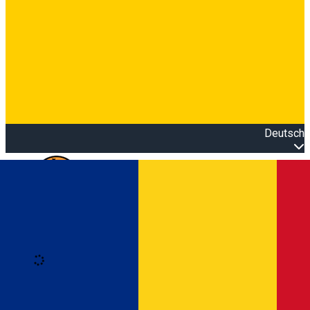
Deutsch
Open main menu
Loading
Anmeldung
Anmelden