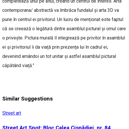
completează unul pe altul, creând un centrul de interes. Arta
contemporana/ abstractă va îmbrăca fundalul și arta 3D va
pune în centrul ei privitorul. Un lucru de menționat este faptul
că se creează o legătură dintre asamblul pictural și omul care
o privește. Pictura murală îl integrează pe privitor în asamblul
ei și privitoriul îi da viață prin prezența lui în cadrul ei,
devenind amândoi un tot unitar și astfel asamblul pictural
căpătând viață.”
Similar Suggestions
Street art
Street Art Spot: Bloc Calea Cisnădiei, nr. 84