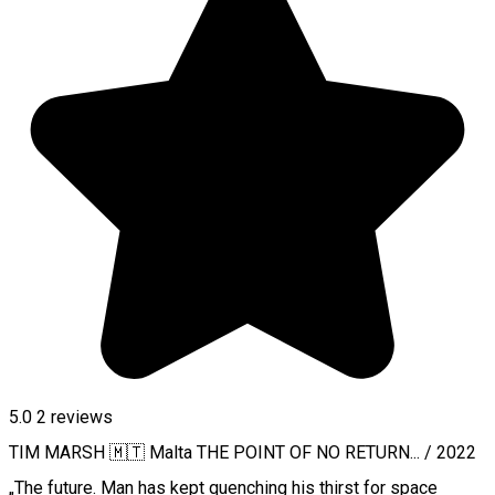
5.0
2
reviews
TIM MARSH 🇲🇹 Malta THE POINT OF NO RETURN... / 2022
„The future. Man has kept quenching his thirst for space