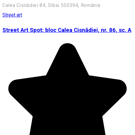
Calea Cisnădiei 84, Sibiu 550394, România
Street art
Street Art Spot: bloc Calea Cisnădiei, nr. 86, sc. A