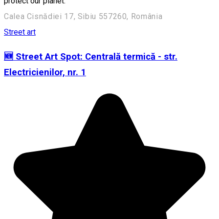
protect our planet."
Calea Cisnădiei 17, Sibiu 557260, România
Street art
🆕 Street Art Spot: Centrală termică - str.
Electricienilor, nr. 1