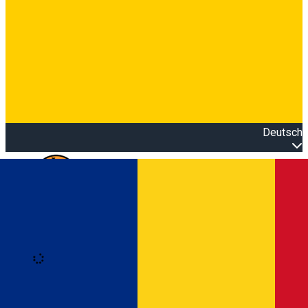
Deutsch
Open main menu
Loading
Anmeldung
Anmelden