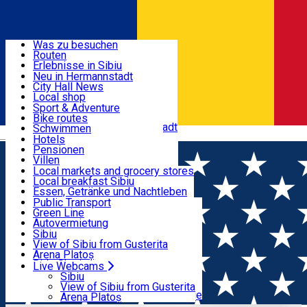
Entdecke
Was zu besuchen
Routen
Nützliche informationen
Erlebnisse in Sibiu
Podcast
Neu in Hermannstadt
Kultur
City Hall News
Aktivitäten & Abenteuer
Museen
Local shop
Kirchen
Sibiu Handwerker
Sport & Adventure
Parks, Zoo
Sibiul Verde
Bike routes
Unterkunft
Im Umkreis von Hermannstadt
Public services
Schwimmen
Română
Bildung
Reiten
Hotels
Wie komme ich nach Sibiu?
Fitnessstudio
Pensionen
Essen, Getränke & Nachtleben
Touristeninfo
Loc de joacă indoor
Villen
Reiseführer
Loc de joacă outdoor
Hostels
Local markets and grocery stores
Guided tours
Ski
Motels
Local breakfast Sibiu
Transport & Parken
Local publication
Eislaufen
Camping
Essen, Getränke und Nachtleben
Schönheitssalon
Yoga
Zimmer zu vermieten
Pizza
Public Transport
Wohnungen
Fast Food
Green Line
Live Webcams
Unterkunft außerhalb von Sibiu
Kaffeestube
Autovermietung
Konditorei
Fahrad verleih
Sibiu
Pub, Bar
Scooter rentals
View of Sibiu from Gusterita
Nachtclubs
Taxi
Arena Platoș
Bäckerei
Ride Sharing
Live Webcams
Home
Street art
🆕 Street Art Spot: gard str. Partenie
Park-Tickets
Sibiu
Parkplätze
View of Sibiu from Gusterita
Cosma (cartier Kogălniceanu)
Ladestationen für Elektrofahrzeuge
Arena Platoș