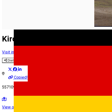
Kirchenburg Probstdorf
Visit in Sibiu County
Distribuie
Copied!
557109 Stejărișu, Romania
View on map