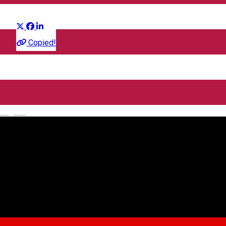
Distribuie
Film
Copied!
CineGold
Strada Lector, Sibiu, România
English
CineGold
Despre