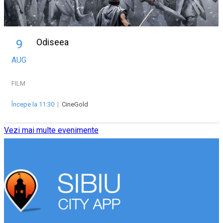
Odiseea
9
AUG
FILM
Începe la 11:30
|
CineGold
Vezi mai multe evenimente