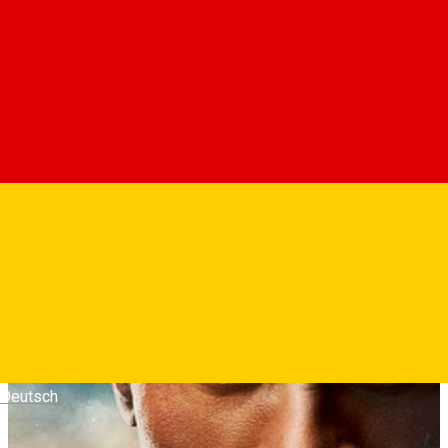
In vechiul Kahndaq, lui Teth Adam i-au fost daruite puterile
atotputernice ale zeilor. Dupa ce le-a folosit pentru a se
razbuna, a fost inchis, devenind Adam Intunecatul. Aproape
5.000 de ani au trecut de atunci si Adam Intunecatul a trecut
de la om, la mit, la legenda. Odata eliberat, forma sa unica de
justitie, nascuta din furie, este contestata de eroii moderni
care formeaza Societatea Justitiei: Hawkman, Dr. Fate, Atom
Smasher si Cyclone.
Fotografii
Deutsch