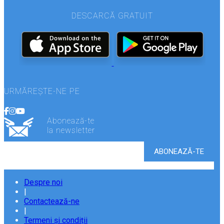
DESCARCĂ GRATUIT
URMĂREȘTE-NE PE
Abonează-te
la newsletter
Despre noi
|
Contactează-ne
|
Termeni și condiții