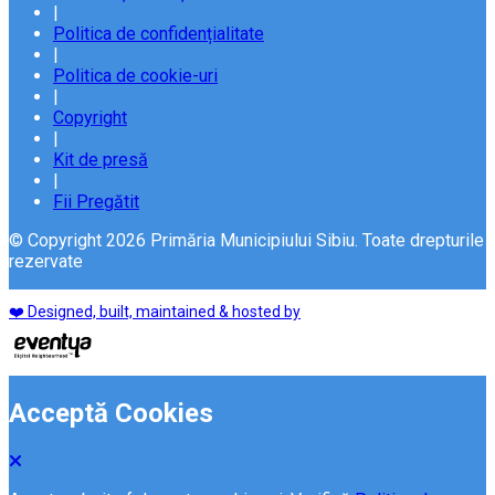
|
Politica de confidențialitate
|
Politica de cookie-uri
|
Copyright
|
Kit de presă
|
Fii Pregătit
© Copyright 2026 Primăria Municipiului Sibiu. Toate drepturile
rezervate
❤️ Designed, built, maintained & hosted by
Acceptă Cookies