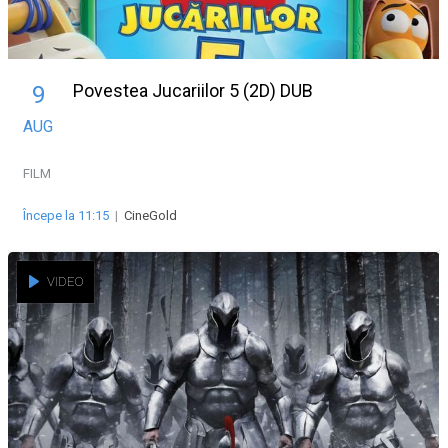
Povestea Jucariilor 5 (2D) DUB
9
AUG
FILM
Începe la 11:15
|
CineGold
VIDEO