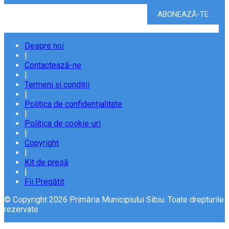
Despre noi
|
Contactează-ne
|
Termeni și condiții
|
Politica de confidențialitate
|
Politica de cookie-uri
|
Copyright
|
Kit de presă
|
Fii Pregătit
© Copyright 2026 Primăria Municipiului Sibiu. Toate drepturile
rezervate