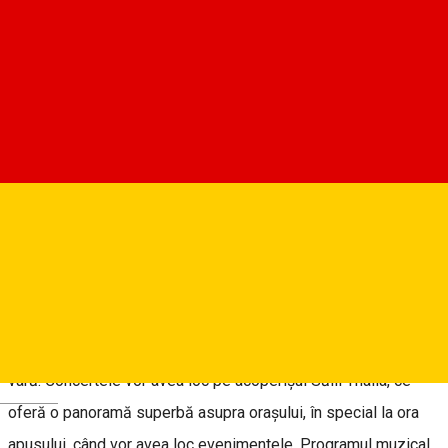
Filarmonica de Stat Sibiu
Despre
CONCERTE PE ACOPERIȘ - festivalul serilor calde de
vară la Sibiu!
Din 4 și până pe 14 august, Filarmonica de Stat Sibiu vă invită
la un eveniment inedit, ce va transforma din nou Strada Cetății
în cel mai frumos loc din Sibiu pentru a petrece serile lungi de
vară. Concertele vor avea loc pe acoperișul Sălii Thalia, ce
Deutsch
oferă o panoramă superbă asupra orașului, în special la ora
apusului, când vor avea loc evenimentele. Programul muzical