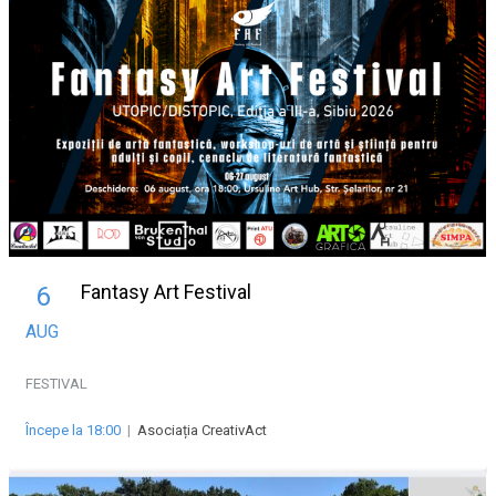
Fantasy Art Festival
6
AUG
FESTIVAL
Începe la 18:00
|
Asociația CreativAct