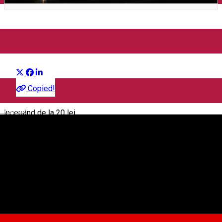
Concerte pe acoperiș
Distribuie
Copied!
English
începând de la 20 lei
Filarmonica de Stat Sibiu
Strada Cetății nr. 3-5, Sibiu