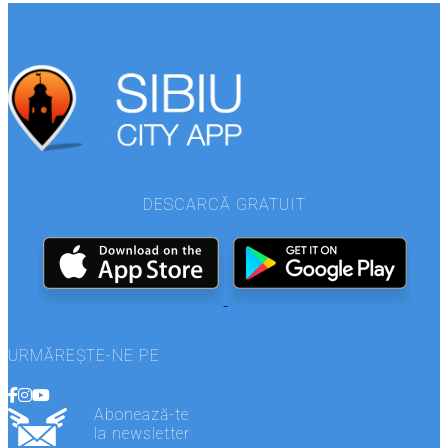
DESCARCĂ GRATUIT
URMĂREȘTE-NE PE
Abonează-te
la newsletter