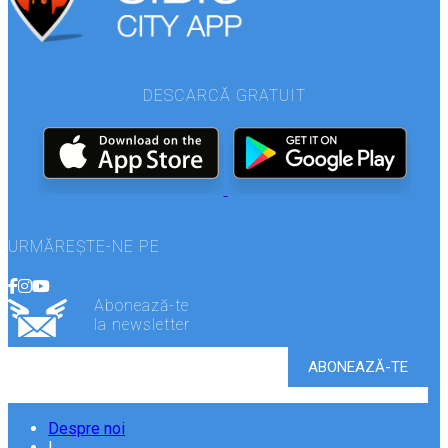
DESCARCĂ GRATUIT
URMĂREȘTE-NE PE
Abonează-te
la newsletter
Despre noi
|