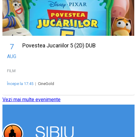
Povestea Jucariilor 5 (2D) DUB
7
AUG
FILM
Începe la 17:45
|
CineGold
Vezi mai multe evenimente