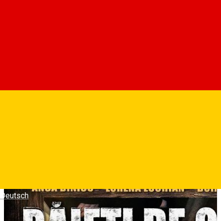
Filmul isi propune sa duca mai departe temele care au facut
serialul atat de relevant: aspiratia sociala si dorinta de statut,
obsesia pentru imagine si succes „de oras”, contrastul dintre
viata de cartier si visul de „Golden Boyz”, loialitatea si
prieteniile testate in situatii-limita. Roby, Malone, Gina, Dorian,
Renatta si Daniela se intorc intr-o poveste noua, plasata intr-
un Bucuresti recognoscibil, in care „baietii de oras” trebuie sa
decida ce inseamna, de fapt, sa „reusesti”: bani, faima sau
capacitatea de a ramane autentic atunci cand reflectoarele se
aprind.
Fotografii
Deutsch