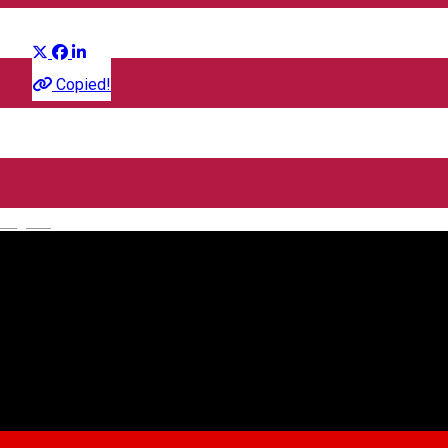
Distribuie
Film
Copied!
CineGold
Strada Lector, Sibiu, România
English
CineGold
Despre