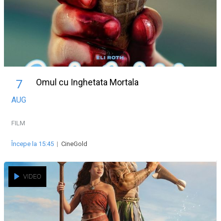
Omul cu Inghetata Mortala
7
AUG
FILM
Începe la 15:45
|
CineGold
VIDEO