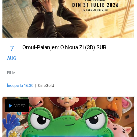
Omul-Paianjen: O Noua Zi (3D) SUB
7
AUG
FILM
Începe la 16:30
|
CineGold
VIDEO