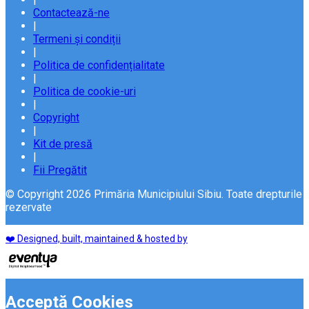
Contactează-ne
|
Termeni și condiții
|
Politica de confidențialitate
|
Politica de cookie-uri
|
Copyright
|
Kit de presă
|
Fii Pregătit
© Copyright 2026 Primăria Municipiului Sibiu. Toate drepturile
rezervate
❤️ Designed, built, maintained & hosted by
Acceptă Cookies