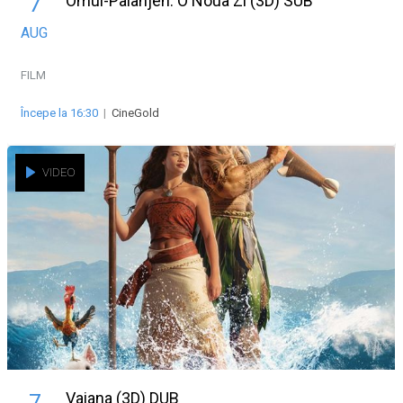
Omul-Paianjen: O Noua Zi (3D) SUB
7
AUG
FILM
Începe la 16:30
|
CineGold
VIDEO
Vaiana (3D) DUB
7