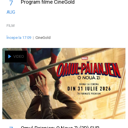
Program filme CineGold
7
AUG
FILM
Începe la 17:09
|
CineGold
VIDEO