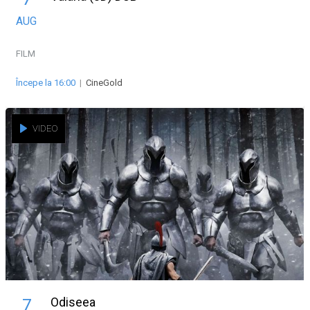
AUG
FILM
Începe la 16:00
|
CineGold
VIDEO
Odiseea
7