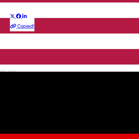
Distribuie
Film
Copied!
CineGold
Strada Lector, Sibiu, România
English
CineGold
Despre