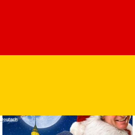
Ramon, sot iubitor si viitor tata, nu sta departe de aventuri. De
aceasta data, el porneste intr-o misiune secreta pentru a o
gasi pe nepoata pierduta a partenerei sale, cu scopul de a o
aduce acasa inainte de sarbatorile de iarna. Incercarile sale
dau nastere unor situatii comice, dar si pline de emotie.
Fotografii
Deutsch