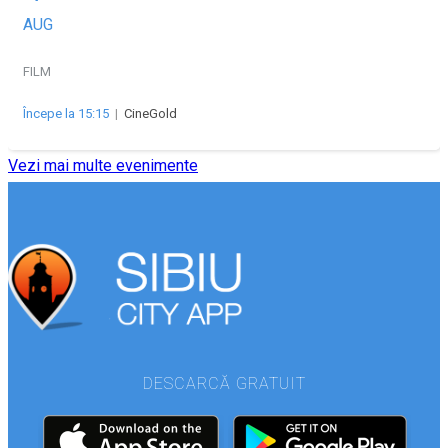
AUG
FILM
Începe la 15:15
|
CineGold
Vezi mai multe evenimente
DESCARCĂ GRATUIT