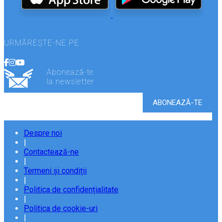
URMĂREȘTE-NE PE
Abonează-te
la newsletter
Despre noi
|
Contactează-ne
|
Termeni și condiții
|
Politica de confidențialitate
|
Politica de cookie-uri
|