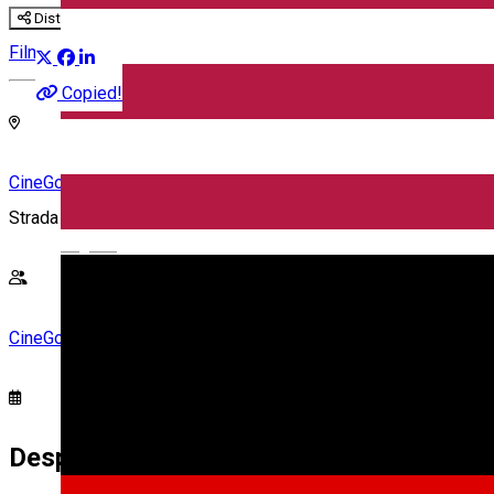
Distribuie
Film
Copied!
CineGold
Strada Lector, Sibiu, România
English
CineGold
Despre