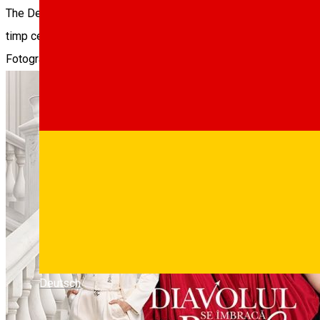
The Devil Wears Prada 2 urmareste lupta Mirandei Priestly (Meryl
timp ce concureaza pentru veniturile din publicitate pe fondul de
Fotografii
Deutsch