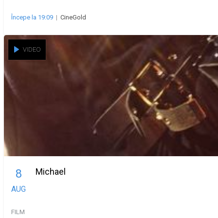
Începe la 19:09
|
CineGold
VIDEO
Michael
8
AUG
FILM