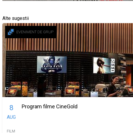
Alte sugestii
EVENIMENT DE GRUP
Program filme CineGold
8
AUG
FILM