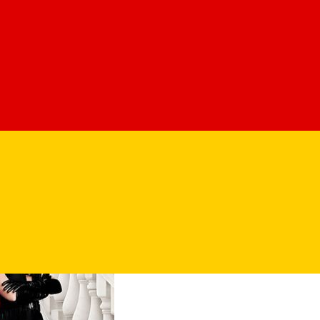
 Streep), care se apropie de pensionare, impotriva lui Emily Char
clinului presei scrise.