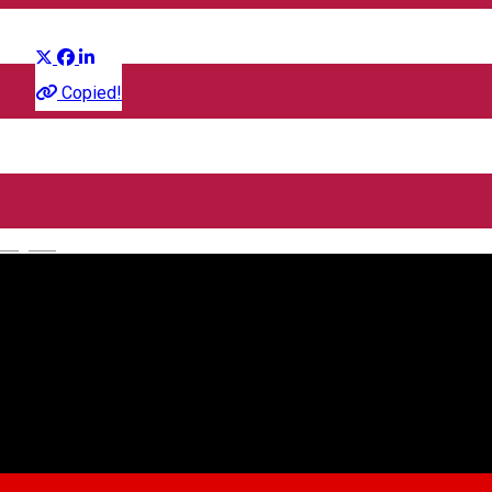
Distribuie
Film
Copied!
CineGold
Strada Lector, Sibiu, România
English
CineGold
Despre