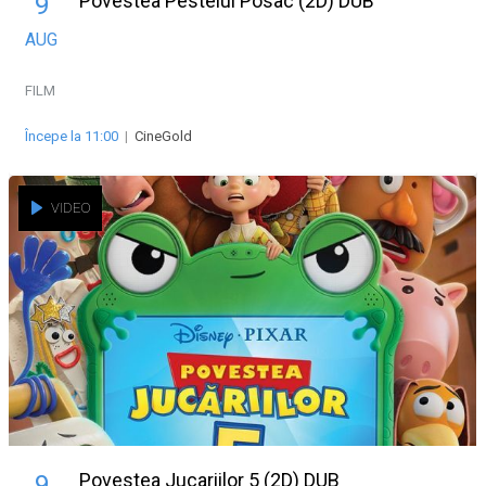
Povestea Pestelui Posac (2D) DUB
9
AUG
FILM
Începe la 11:00
|
CineGold
VIDEO
Povestea Jucariilor 5 (2D) DUB
9