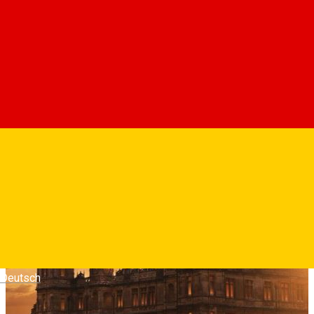
"The Grand Finale" continua povestea familiei Crawley care,
alaturi de personal, intra in anii 1930. Pe masura ce indragita
galerie de personaje cauta o cale catre viitor pentru Downton
Abbey, ei trebuie sa accepte schimbarea si sa intampine un
nou capitol.
Fotografii
Deutsch