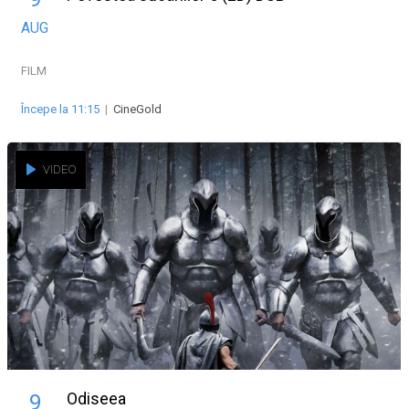
AUG
FILM
Începe la 11:15
|
CineGold
VIDEO
Odiseea
9