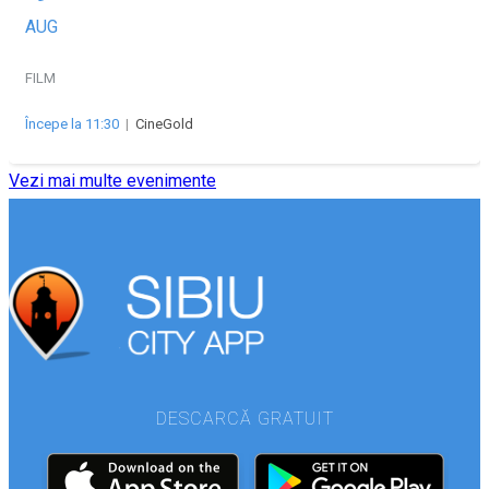
AUG
FILM
Începe la 11:30
|
CineGold
Vezi mai multe evenimente
DESCARCĂ GRATUIT