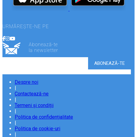
URMĂREȘTE-NE PE
Abonează-te
la newsletter
Despre noi
|
Contactează-ne
|
Termeni și condiții
|
Politica de confidențialitate
|
Politica de cookie-uri
|