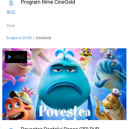
Program filme CineGold
8
AUG
FILM
Începe la 23:09
|
CineGold
VIDEO