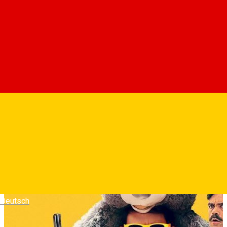
Roofman spune povestea spargatorului evadat Jeffrey
Manchester (Channing Tatum), si prezinta perioada petrecuta
in libertate, in care a evitat capturarea.
Fotografii
Deutsch