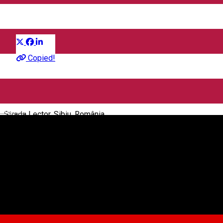
Distribuie
Film
Copied!
CineGold
English
Strada Lector, Sibiu, România
CineGold
Despre