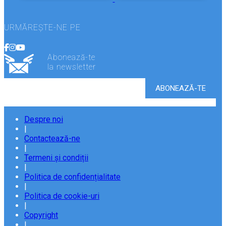
URMĂREȘTE-NE PE
Abonează-te
la newsletter
Despre noi
|
Contactează-ne
|
Termeni și condiții
|
Politica de confidențialitate
|
Politica de cookie-uri
|
Copyright
|