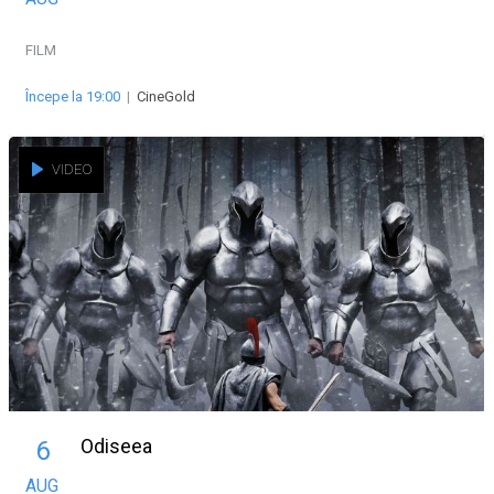
FILM
Începe la 19:00
|
CineGold
VIDEO
Odiseea
6
AUG