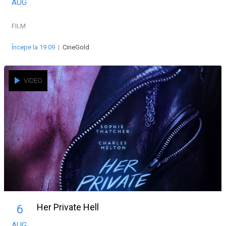
AUG
FILM
Începe la 19:09
|
CineGold
VIDEO
Her Private Hell
6
AUG