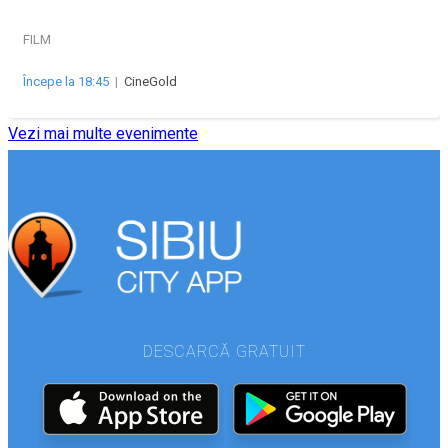
FILM
Începe la 18:45
|
CineGold
Vezi mai multe evenimente
DESCARCĂ GRATUIT