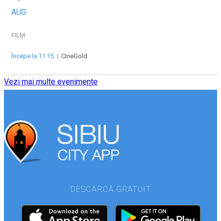
AUG
FILM
Începe la 11:15
|
CineGold
Vezi mai multe evenimente
DESCARCĂ GRATUIT