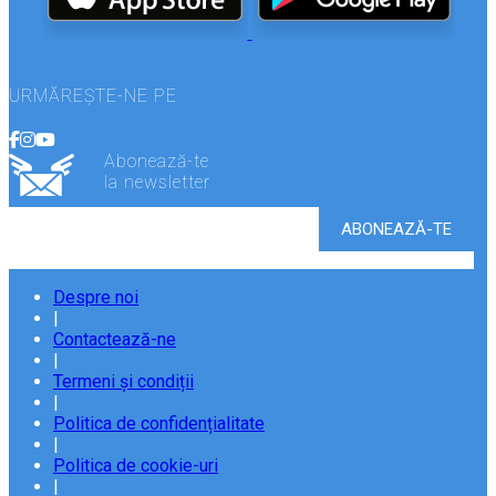
URMĂREȘTE-NE PE
Abonează-te
la newsletter
Despre noi
|
Contactează-ne
|
Termeni și condiții
|
Politica de confidențialitate
|
Politica de cookie-uri
|