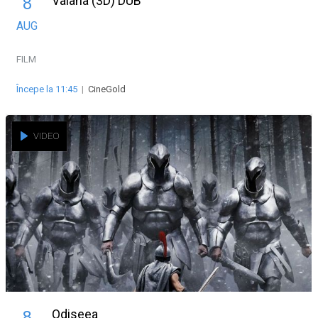
Vaiana (3D) DUB
8
AUG
FILM
Începe la 11:45
|
CineGold
VIDEO
Odiseea
8