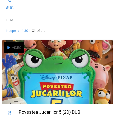
AUG
FILM
Începe la 11:30
|
CineGold
VIDEO
Povestea Jucariilor 5 (2D) DUB
8