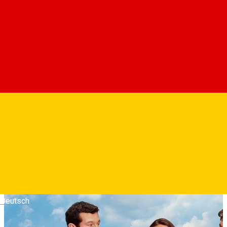
Intr-o viata de apoi in care sufletele au la dispozitie o
saptamana pentru a decide unde isi vor petrece eternitatea,
Joan se confrunta cu alegerea imposibila intre barbatul cu
care si-a petrecut viata si prima ei dragoste, care a murit tanar
si o asteapta de zeci de ani.
Fotografii
Deutsch