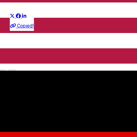
Distribuie
Film
Copied!
CineGold
Strada Lector, Sibiu, România
English
CineGold
Despre