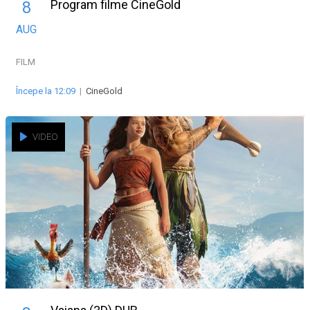
Program filme CineGold
8
AUG
FILM
Începe la 12:09
|
CineGold
VIDEO