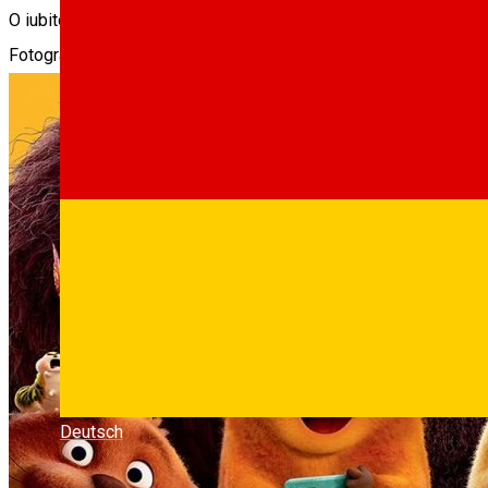
O iubitoare de animale foloseste o tehnologie care ii plaseaza c
Fotografii
Deutsch