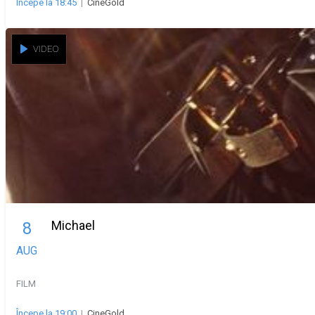
Începe la 18:45
|
CineGold
VIDEO
Michael
8
AUG
FILM
Începe la 19:00
|
CineGold