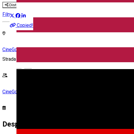
Distribuie
Film
Copied!
CineGold
Strada Lector, Sibiu, România
English
CineGold
Despre