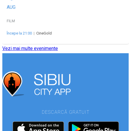
AUG
FILM
Începe la 21:00
|
CineGold
Vezi mai multe evenimente
DESCARCĂ GRATUIT