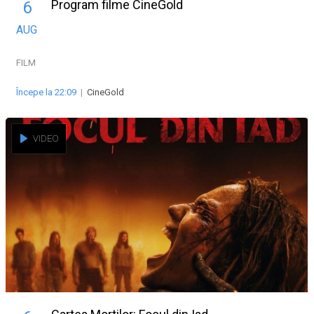
Program filme CineGold
6
AUG
FILM
Începe la 22:09
|
CineGold
VIDEO