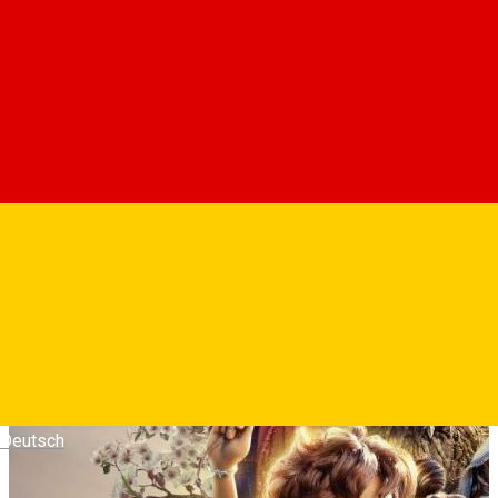
David spune povestea unui tanar pastor din Betleem care
pare la inceput un om obisnuit. Insa o chemare neasteptata ii
schimba viata pentru totdeauna. Cand uriasul Goliat incepe sa
terorizeze poporul Israel, David porneste intr-o confruntare
aparent imposibila.
Fotografii
Deutsch