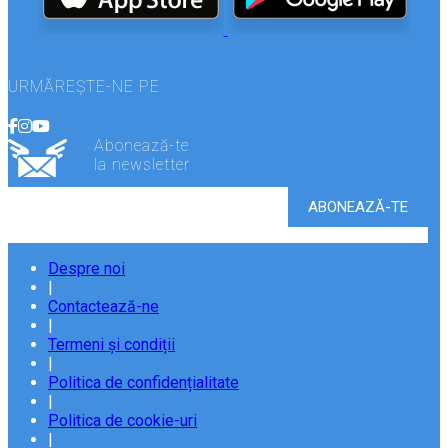
URMĂREȘTE-NE PE
Abonează-te
la newsletter
Despre noi
|
Contactează-ne
|
Termeni și condiții
|
Politica de confidențialitate
|
Politica de cookie-uri
|