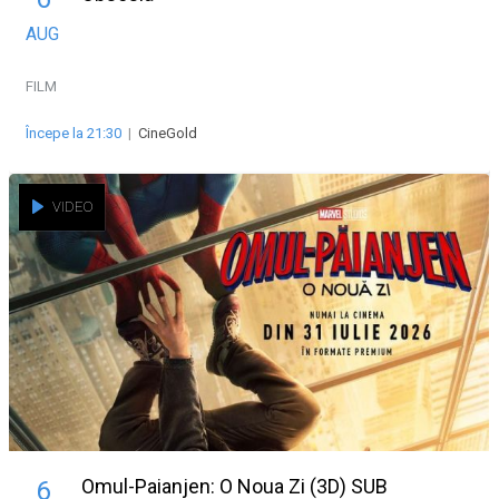
AUG
FILM
Începe la 21:30
|
CineGold
VIDEO
Omul-Paianjen: O Noua Zi (3D) SUB
6