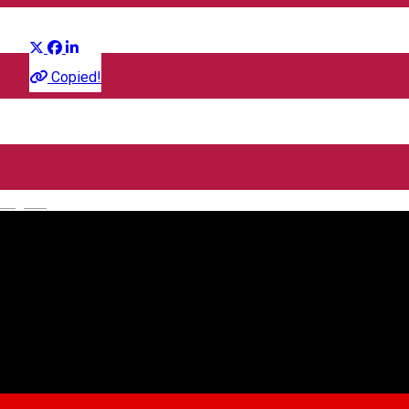
Distribuie
Film
Copied!
CineGold
Strada Lector, Sibiu, România
English
CineGold
Despre