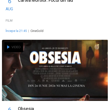
Cartea Mortilor: Focul din Iad
6
AUG
FILM
Începe la 21:45
|
CineGold
VIDEO
Obsesia
6