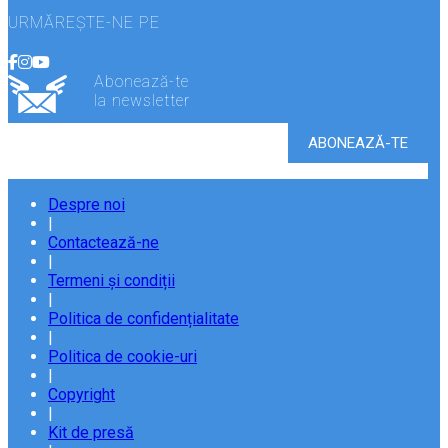
URMĂREȘTE-NE PE
Abonează-te
la newsletter
Despre noi
|
Contactează-ne
|
Termeni și condiții
|
Politica de confidențialitate
|
Politica de cookie-uri
|
Copyright
|
Kit de presă