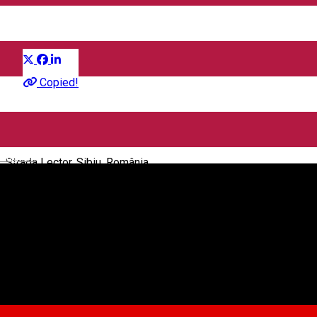
Distribuie
Film
Copied!
CineGold
English
Strada Lector, Sibiu, România
CineGold
Despre