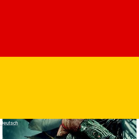
Un tanar Predator izgonit de propriul clan isi gaseste un aliat
neasteptat in cautarea sa a adversarului suprem.
Fotografii
Deutsch