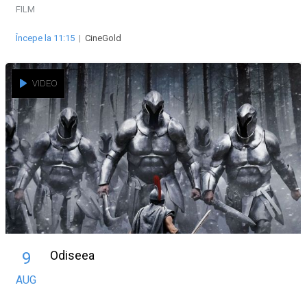
FILM
Începe la 11:15
|
CineGold
VIDEO
Odiseea
9
AUG