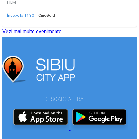
FILM
Începe la 11:30
|
CineGold
Vezi mai multe evenimente
DESCARCĂ GRATUIT