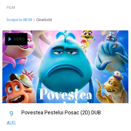
FILM
Începe la 08:09
|
CineGold
VIDEO
Povestea Pestelui Posac (2D) DUB
9
AUG