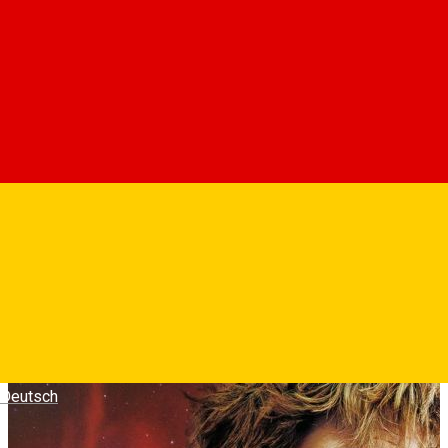
Profesorul de stiinte Ryland Grace (Ryan Gosling) se trezeste
pe o nava spatiala la ani-lumina de casa, fara sa-si
aminteasca cine e sau cum a ajuns acolo. Pe masura ce
memoria ii revine, Ryland incepe sa-si inteleaga misiunea:
trebuie sa rezolve misterul substantei care provoaca
stingerea soarelui. Profesorul trebuie sa-si foloseasca
cunostintele si ingeniozitatea pentru a impiedica disparitia
vietii pe Pamant...
Fotografii
Deutsch