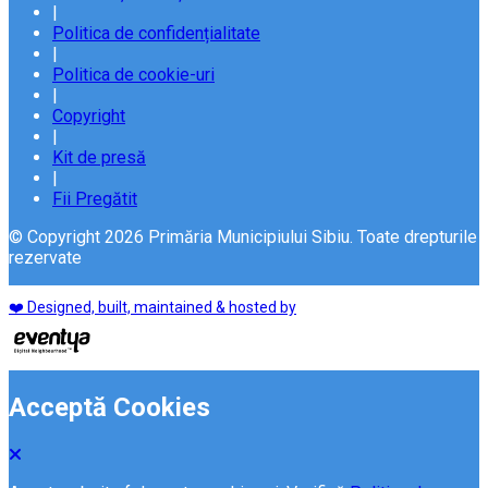
|
Politica de confidențialitate
|
Politica de cookie-uri
|
Copyright
|
Kit de presă
|
Fii Pregătit
© Copyright 2026 Primăria Municipiului Sibiu. Toate drepturile
rezervate
❤️ Designed, built, maintained & hosted by
Acceptă Cookies