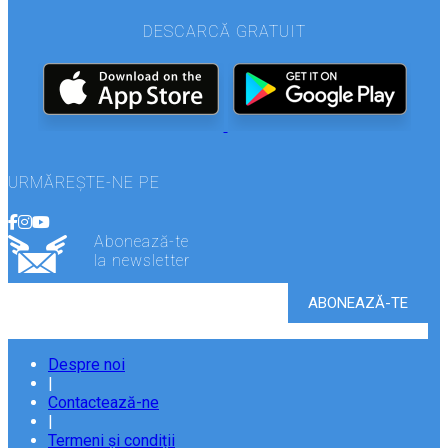
DESCARCĂ GRATUIT
URMĂREȘTE-NE PE
Abonează-te
la newsletter
Despre noi
|
Contactează-ne
|
Termeni și condiții