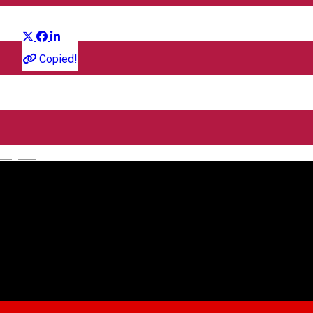
Distribuie
Film
Copied!
CineGold
Strada Lector, Sibiu, România
English
CineGold
Despre