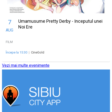
Umamusume Pretty Derby - Inceputul unei
7
Noi Ere
AUG
FILM
Începe la 15:30
|
CineGold
Vezi mai multe evenimente