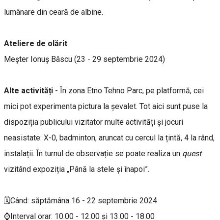
lumânare din ceară de albine.
Ateliere de olărit
Meșter Ionuș Bâscu (23 - 29 septembrie 2024)
Alte activități
- În zona Etno Tehno Parc, pe platformă, cei
mici pot experimenta pictura la șevalet. Tot aici sunt puse la
dispoziția publicului vizitator multe activități și jocuri
neasistate: X-0, badminton, aruncat cu cercul la țintă, 4 la rând,
instalații. În turnul de observație se poate realiza un
quest
vizitând expoziția „Până la stele și înapoi”.
🗓️Când: săptămâna 16 - 22 septembrie 2024
⌚Interval orar: 10.00 - 12.00 și 13.00 - 18.00