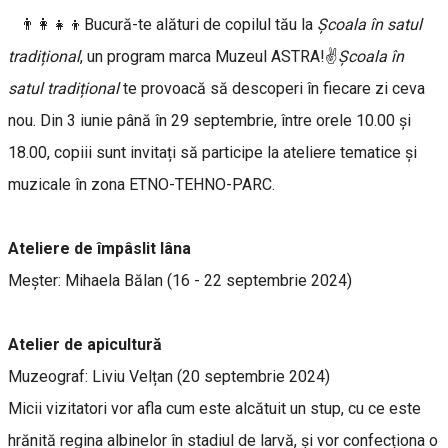
👨‍👩‍👧‍👦Bucură-te alături de copilul tău la
Școala în satul
tradițional
, un program marca Muzeul ASTRA!✌️
Școala în
satul tradițional
te provoacă să descoperi în fiecare zi ceva
nou. Din 3 iunie până în 29 septembrie, între orele 10.00 și
18.00, copiii sunt invitați să participe la ateliere tematice și
muzicale în zona ETNO-TEHNO-PARC.
Ateliere de împâslit lâna
Meșter: Mihaela Bălan (16 - 22 septembrie 2024)
Atelier de apicultură
Muzeograf: Liviu Velțan (20 septembrie 2024)
Micii vizitatori vor afla cum este alcătuit un stup, cu ce este
hrănită regina albinelor în stadiul de larvă, și vor confecționa o