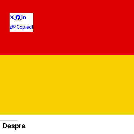
Distribuie
Pentru copii
Copied!
Muzeul ASTRA
Strada Pădurea Dumbrava 16-20, Sibiu, Romania
Muzeul ASTRA
Deutsch
Despre