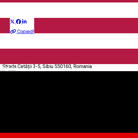
Distribuie
Pentru copii
Copied!
Sala Thalia
Strada Cetății 3-5, Sibiu 550160, Romania
English
Sala Thalia
Despre