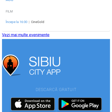
FILM
Începe la 16:00
|
CineGold
Vezi mai multe evenimente
DESCARCĂ GRATUIT