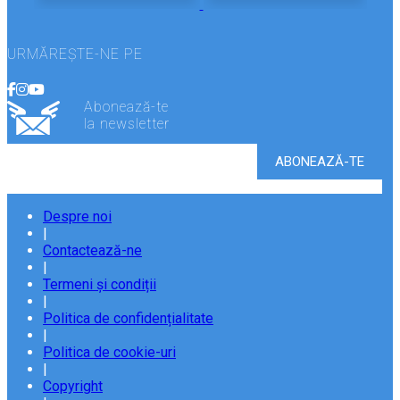
URMĂREȘTE-NE PE
Abonează-te
la newsletter
Despre noi
|
Contactează-ne
|
Termeni și condiții
|
Politica de confidențialitate
|
Politica de cookie-uri
|
Copyright