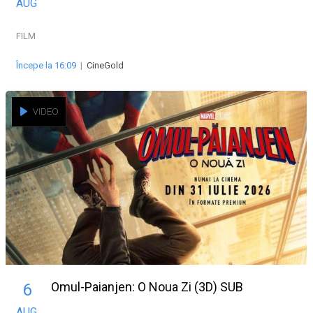
AUG
FILM
Începe la 16:09
|
CineGold
VIDEO
Omul-Paianjen: O Noua Zi (3D) SUB
6
AUG