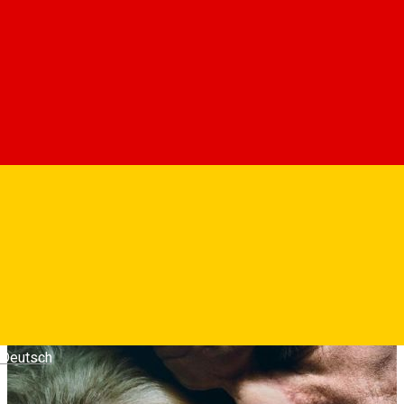
Actiunea se desfasoara in anii 1930, cand Frankenstein
(Christian Bale) se simte extrem de singur si ii cere unui
doctor briliant sa ii creeze o partenera. Impreuna, acestia
readuc la viata o tanara superba si astfel Mireasa! ia nastere.
Ce urmeaza este dincolo de imaginatia oricui: Crima!
Posesie! Miscare sociala radicala! O idila criminala!
Fotografii
Deutsch