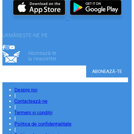
URMĂREȘTE-NE PE
Abonează-te
la newsletter
Despre noi
|
Contactează-ne
|
Termeni și condiții
|
Politica de confidențialitate
|