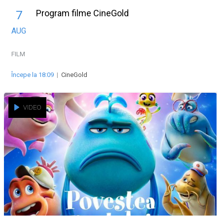
Program filme CineGold
7
AUG
FILM
Începe la 18:09
|
CineGold
VIDEO