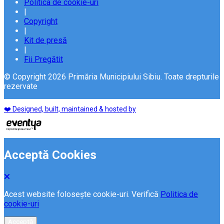
Politica de cookie-uri
|
Copyright
|
Kit de presă
|
Fii Pregătit
© Copyright 2026 Primăria Municipiului Sibiu. Toate drepturile
rezervate
❤️ Designed, built, maintained & hosted by
Acceptă Cookies
Acest website folosește cookie-uri. Verifică
Politica de
cookie-uri
Acceptă