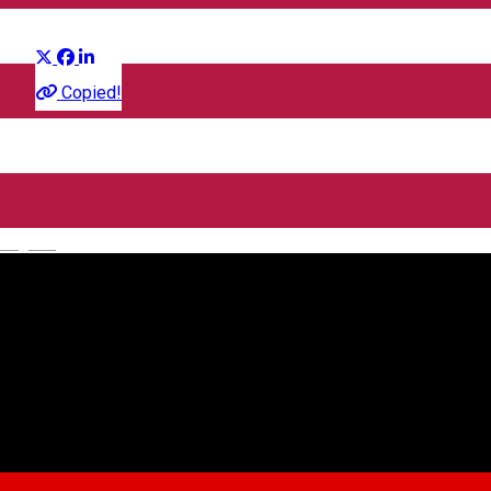
Distribuie
Film
Copied!
CineGold
Strada Lector, Sibiu, România
English
CineGold
Despre