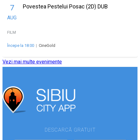
Povestea Pestelui Posac (2D) DUB
7
AUG
FILM
Începe la 18:00
|
CineGold
Vezi mai multe evenimente
DESCARCĂ GRATUIT