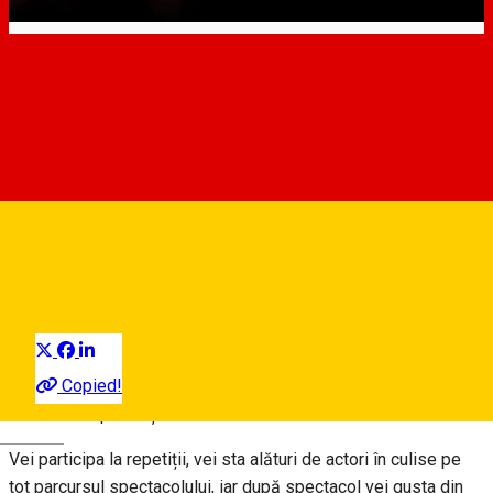
🔖 Câștigă un premiu-
experiență la piesa de teatru
„Cum să pierzi totul într-o zi”
de la CineGold [încheiat în 20
martie 2020]
Concurs
Distribuie
Împreună cu CineGold vă oferim un premiu-experință: o zi în
Copied!
culisele comediei „Cum să pierzi totul într-o zi”, ce se va juca
la CineGold pe 23 și 24 martie.
Deutsch
Vei participa la repetiții, vei sta alături de actori în culise pe
tot parcursul spectacolului, iar după spectacol vei gusta din