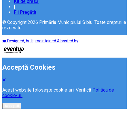
Kit de presă
|
Fii Pregătit
© Copyright 2026 Primăria Municipiului Sibiu. Toate drepturile
rezervate
❤️ Designed, built, maintained & hosted by
Acceptă Cookies
Acest website folosește cookie-uri. Verifică
Politica de
cookie-uri
Acceptă