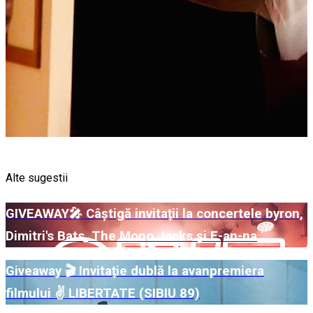
Alte sugestii
GIVEAWAY🎤 Câștigă invitații la concertele byron,
Dimitri's Bats, The Mono Jacks și E-an-na
Giveaway 🎬 Invitație dublă la avanpremiera
filmului ✌️ LIBERTATE (SIBIU 89)