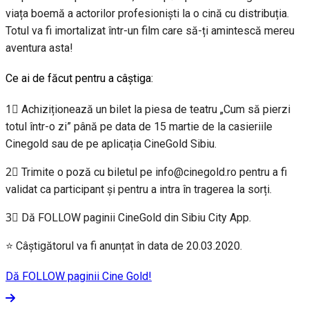
viața boemă a actorilor profesioniști la o cină cu distribuția.
Totul va fi imortalizat într-un film care să-ți amintescă mereu
aventura asta!
Ce ai de făcut pentru a câștiga:
1⃣ Achiziționează un bilet la piesa de teatru „Cum să pierzi
totul într-o zi” până pe data de 15 martie de la casieriile
Cinegold sau de pe aplicația CineGold Sibiu.
2⃣ Trimite o poză cu biletul pe info@cinegold.ro pentru a fi
validat ca participant și pentru a intra în tragerea la sorți.
3⃣ Dă FOLLOW paginii CineGold din Sibiu City App.
⭐ Câștigătorul va fi anunțat în data de 20.03.2020.
Dă FOLLOW paginii Cine Gold!