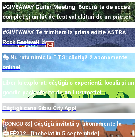
#GIVEAWAY Guitar Meeting: Bucură-te de acces
complet și un kit de festival alături de un prieten
#GIVEAWAY Te trimitem la prima ediție ASTRA
Rock Festival! 🤘
🎭 Nu rata nimic la FITS: câștigă 2 abonamente
online!
Liber la explorat: câștigă o experiență locală și un
goodie pack oferite de Anii Drumeției
Câștigă cana Sibiu City App!
[CONCURS] Câștigă invitații și abonamente la
#AFF2021 [încheiat în 5 septembrie]