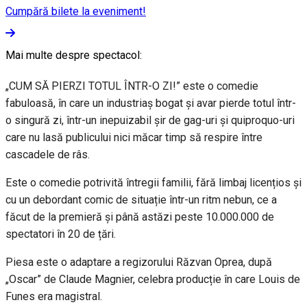
Cumpără bilete la eveniment!
Mai multe despre spectacol:
„CUM SĂ PIERZI TOTUL ÎNTR-O ZI!” este o comedie
fabuloasă, în care un industriaș bogat și avar pierde totul într-
o singură zi, într-un inepuizabil șir de gag-uri și quiproquo-uri
care nu lasă publicului nici măcar timp să respire între
cascadele de râs.
Este o comedie potrivită întregii familii, fără limbaj licențios și
cu un debordant comic de situație într-un ritm nebun, ce a
făcut de la premieră și până astăzi peste 10.000.000 de
spectatori în 20 de țări.
Piesa este o adaptare a regizorului Răzvan Oprea, după
„Oscar” de Claude Magnier, celebra producție în care Louis de
Funes era magistral.