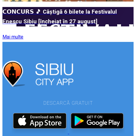
𝗖𝗢𝗡𝗖𝗨𝗥𝗦 🎵 Câștigă 6 bilete la Festivalul
Enescu Sibiu [încheiat în 27 august]
Mai multe
DESCARCĂ GRATUIT