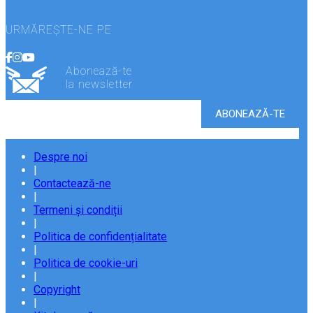
URMĂREȘTE-NE PE
Abonează-te
la newsletter
Despre noi
|
Contactează-ne
|
Termeni și condiții
|
Politica de confidențialitate
|
Politica de cookie-uri
|
Copyright
|