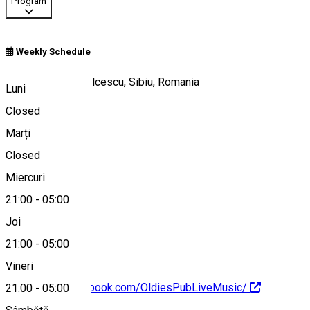
Program
Weekly Schedule
Strada Nicolae Bălcescu, Sibiu, Romania
Luni
Closed
Marți
Hartă
Closed
Miercuri
21:00
-
05:00
+40722632223
Joi
21:00
-
05:00
Vineri
https://www.facebook.com/OldiesPubLiveMusic/
21:00
-
05:00