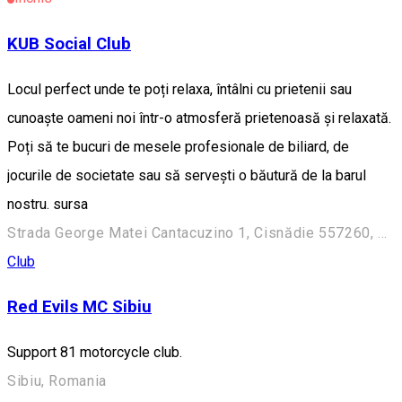
KUB Social Club
Locul perfect unde te poți relaxa, întâlni cu prietenii sau
cunoaște oameni noi într-o atmosferă prietenoasă și relaxată.
Poți să te bucuri de mesele profesionale de biliard, de
jocurile de societate sau să servești o băutură de la barul
nostru. sursa
Strada George Matei Cantacuzino 1, Cisnădie 557260, Romania
Club
Red Evils MC Sibiu
Support 81 motorcycle club.
Sibiu, Romania