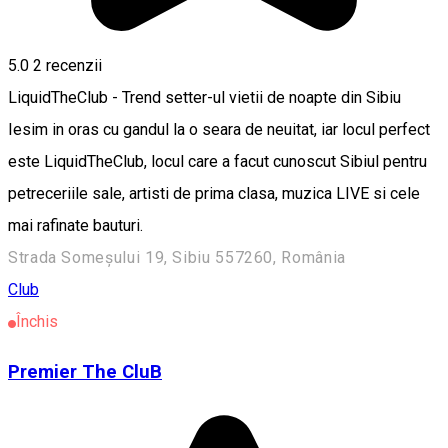
5.0
2
recenzii
LiquidTheClub - Trend setter-ul vietii de noapte din Sibiu
Iesim in oras cu gandul la o seara de neuitat, iar locul perfect
este LiquidTheClub, locul care a facut cunoscut Sibiul pentru
petreceriile sale, artisti de prima clasa, muzica LIVE si cele
mai rafinate bauturi.
Strada Someșului 19, Sibiu 557260, România
Club
Închis
Premier The CluB