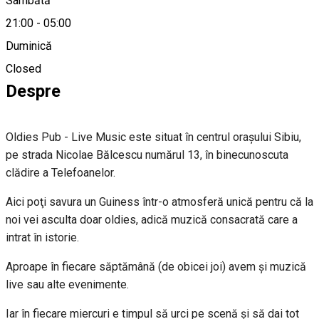
Sâmbătă
21:00
-
05:00
Duminică
0722 632 223
Closed
Despre
Oldies Pub - Live Music este situat în centrul orașului Sibiu,
pe strada Nicolae Bălcescu numărul 13, în binecunoscuta
clădire a Telefoanelor.
Aici poţi savura un Guiness într-o atmosferă unică pentru că la
noi vei asculta doar oldies, adică muzică consacrată care a
intrat în istorie.
Aproape în fiecare săptămână (de obicei joi) avem şi muzică
live sau alte evenimente.
Iar în fiecare miercuri e timpul să urci pe scenă şi să dai tot