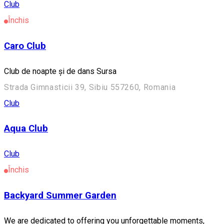
Club
Închis
Caro Club
Club de noapte şi de dans Sursa
Strada Gimnasticii 39, Sibiu 557260, Romania
Club
Aqua Club
Club
Închis
Backyard Summer Garden
We are dedicated to offering you unforgettable moments,