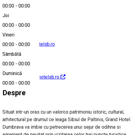
00:00
-
00:00
0040743619223
Joi
00:00
-
00:00
Vineri
contact@grandhotelsb.ro
00:00
-
00:00
Sâmbătă
00:00
-
00:00
Duminică
http://www.grandhotelsb.ro
00:00
-
00:00
Despre
Situat intr-un oras cu un valoros patrimoniu istoric, cultural,
arhitectural pe drumul ce leaga Sibiul de Paltinis, Grand Hotel
Dumbrava va imbie cu petrecerea unui sejur de odihna si
agrement de neuitat prin vizitarea celor trei puncte turistice