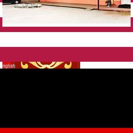
English
Grand Hotel Dumbrava **
Hotel
Distribuie