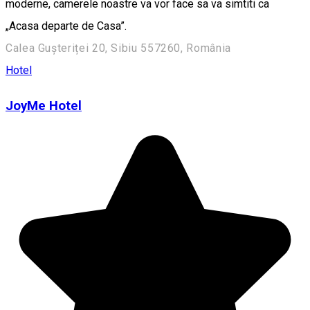
moderne, camerele noastre va vor face sa va simtiti ca
„Acasa departe de Casa”.
Calea Gușteriței 20, Sibiu 557260, România
Hotel
JoyMe Hotel