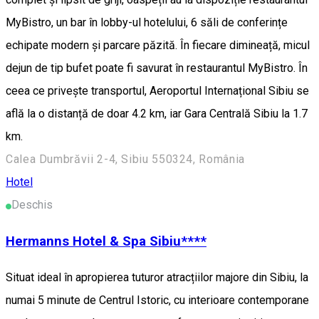
MyBistro, un bar în lobby-ul hotelului, 6 săli de conferințe
echipate modern și parcare păzită. În fiecare dimineață, micul
dejun de tip bufet poate fi savurat în restaurantul MyBistro. În
ceea ce privește transportul, Aeroportul Internațional Sibiu se
află la o distanță de doar 4.2 km, iar Gara Centrală Sibiu la 1.7
km.
Calea Dumbrăvii 2-4, Sibiu 550324, România
Hotel
Deschis
Hermanns Hotel & Spa Sibiu****
Situat ideal în apropierea tuturor atracțiilor majore din Sibiu, la
numai 5 minute de Centrul Istoric, cu interioare contemporane