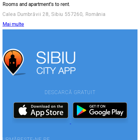
Rooms and apartment's to rent.
Calea Dumbrăvii 28, Sibiu 557260, România
Mai multe
DESCARCĂ GRATUIT
URMĂREȘTE-NE PE