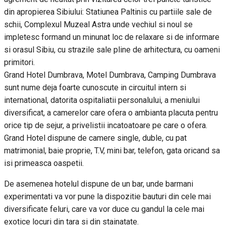
din apropierea Sibiului: Statiunea Paltinis cu partiile sale de
schii, Complexul Muzeal Astra unde vechiul si noul se
impletesc formand un minunat loc de relaxare si de informare
si orasul Sibiu, cu strazile sale pline de arhitectura, cu oameni
primitori.
Grand Hotel Dumbrava, Motel Dumbrava, Camping Dumbrava
sunt nume deja foarte cunoscute in circuitul intern si
international, datorita ospitaliatii personalului, a meniului
diversificat, a camerelor care ofera o ambianta placuta pentru
orice tip de sejur, a privelistii incatoatoare pe care o ofera.
Grand Hotel dispune de camere single, duble, cu pat
matrimonial, baie proprie, T.V, mini bar, telefon, gata oricand sa
isi primeasca oaspetii.
De asemenea hotelul dispune de un bar, unde barmani
experimentati va vor pune la dispozitie bauturi din cele mai
diversificate feluri, care va vor duce cu gandul la cele mai
exotice locuri din tara si din stainatate.