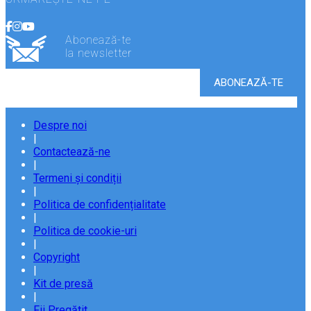
Abonează-te
la newsletter
Despre noi
|
Contactează-ne
|
Termeni și condiții
|
Politica de confidențialitate
|
Politica de cookie-uri
|
Copyright
|
Kit de presă
|
Fii Pregătit