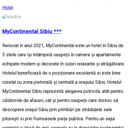
Hotel
Deschis
MyContinental Sibiu ***
Renovat în anul 2021, MyContinental este un hotel în Sibiu de
3 stele care își întâmpină oaspeții în camere și apartamente
echipate modern și decorate în culori relaxante și atrăgătoare.
Hotelul beneficiază de o poziționare excelentă si este bine
corelat cu zona pietonală și centrală a orașului Sibiu. Hotelul
MyContinental Sibiu reprezintă alegerea potrivită, atât pentru
călătoriile de afaceri, cât și pentru oaspeții care doresc să
descopere orașul Sibiu prin plimbări pe străduțele sale
pitorești si prin frumoasele piețe publice. Pentru un sejur
complet și lipsit de griji, oaspeții au la dispoziție restaurantul