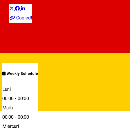
Copied!
00:00 - 00:00
Deschis
Program
Weekly Schedule
Strada Pădurea Dumbrava, nr. 14
Luni
00:00
-
00:00
Marți
Hartă
Deutsch
00:00
-
00:00
Miercuri