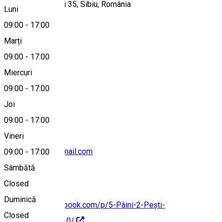
Strada Mitropoliei 35, Sibiu, România
Luni
09:00
-
17:00
Marți
Hartă
09:00
-
17:00
Miercuri
09:00
-
17:00
0770917035
Joi
09:00
-
17:00
Vineri
inpaneveritas@gmail.com
09:00
-
17:00
Sâmbătă
Closed
Duminică
https://www.facebook.com/p/5-Pâini-2-Pești-
Closed
100064779008510/