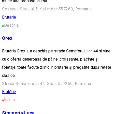
multe alte produse. sursa
Soseaua Sibiului 5, Șelimbăr 557260, Romania
Brutărie
Deschis
Orex
Brutăria Orex s-a deschis pe strada Semaforului nr. 44 și vine
cu o ofertă generoasă de pâine, croissante, plăcinte și
foietaje, toate făcute zilnic în brutărie și pregătite după rețete
clasice.
Strada Semaforului 44, Sibiu 557260, Romania
Brutărie
Închis
Simigeria Luca