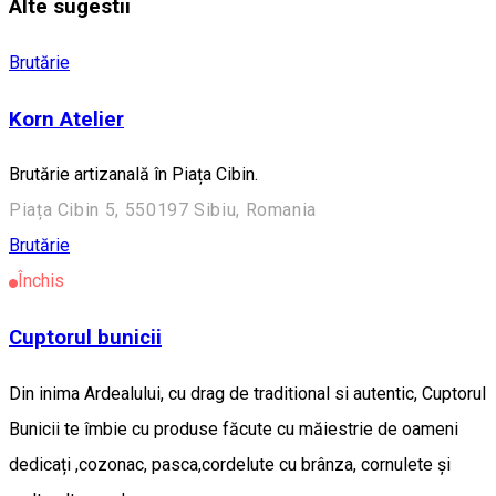
Alte sugestii
Brutărie
Korn Atelier
Brutărie artizanală în Piața Cibin.
Piața Cibin 5, 550197 Sibiu, Romania
Brutărie
Închis
Cuptorul bunicii
Din inima Ardealului, cu drag de traditional si autentic, Cuptorul
Bunicii te îmbie cu produse făcute cu măiestrie de oameni
dedicați ,cozonac, pasca,cordelute cu brânza, cornulete și