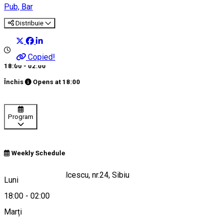
Pub, Bar
Distribuie
Copied!
18:00 - 02:00
Închis
Opens at
18:00
Program
Weekly Schedule
Strada Nicolae Balcescu, nr.24, Sibiu
Luni
18:00
-
02:00
Marți
Hartă