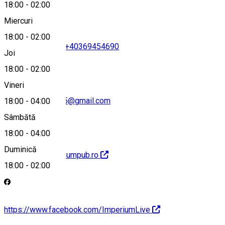
18:00
-
02:00
Miercuri
18:00
-
02:00
+40745391481
•
+40369454690
Joi
18:00
-
02:00
Vineri
imperiumpub2015@gmail.com
18:00
-
04:00
Sâmbătă
18:00
-
04:00
Duminică
http://www.imperiumpub.ro
18:00
-
02:00
https://www.facebook.com/ImperiumLive