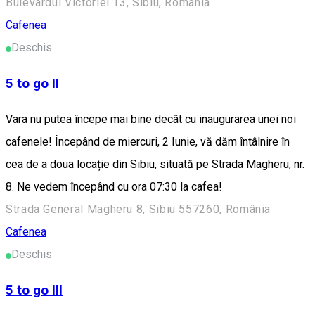
Bulevardul Victoriei 13, Sibiu, Romania
Cafenea
Deschis
5 to go II
Vara nu putea începe mai bine decât cu inaugurarea unei noi
cafenele! Începând de miercuri, 2 Iunie, vă dăm întâlnire în
cea de a doua locație din Sibiu, situată pe Strada Magheru, nr.
8. Ne vedem începând cu ora 07:30 la cafea!
Strada General Magheru 8, Sibiu 557260, România
Cafenea
Deschis
5 to go III