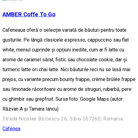
AMBER Coffe To Go
Cafeneaua oferă o selecție variată de băuturi pentru toate
gusturile. Pe lângă clasicele espresso, cappuccino sau flat
white, meniul cuprinde și opțiuni inedite, cum ar fi latte cu
arome de caramel sărat, fistic sau chocolate cookie, dar și
turmeric latte ori chai latte. Nici băuturile reci nu se lasă mai
prejos, cu variante precum bounty frappe, crème brûlée frappe
sau limonade răcoritoare cu arome de struguri, rubarbă, pere
cu ghimbir sau grepfruit. Sursa foto: Google Maps (autor:
Răzvan A și Tamara Iancu)
Strada Nicolae Bălcescu 26, Sibiu 557260, Romania
Cafenea