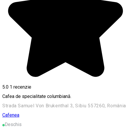
5.0
1 recenzie
Cafea de specialitate columbiană.
Strada Samuel Von Brukenthal 3, Sibiu 557260, România
Cafenea
Deschis