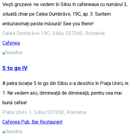
Vești grozave: ne vedem în Sibiu în cafeneaua cu numărul 3,
situată chiar pe Calea Dumbrăvii, 19C, ap. 3. Suntem
entuziasmați peste măsură! See you there!
Calea Dumbrăvii 19C, Sibiu 557260, România
Cafenea
Deschis
5 to go IV
A patra locație 5 to go din Sibiu s-a deschis în Piața Unirii, nr.
1. Ne vedem aici, dimineață de dimineață, pentru cea mai
bună cafea!
Piața Unirii 1, Sibiu 557260, România
Cafenea
Pub, Bar
Restaurant
Deschis