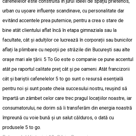
cafenelelor este construită în jurul ideei de spațiu prietenos,
urban cu ușoare influențe scandinave, cu personalitate dar
evitând accentele prea puternice, pentru a crea o stare de
bine atât clientului aflat încă în etapa gimnaziala sau la
facultate, cât și adulților ce lucrează în corporații sau bunicilor
aflați la plimbare cu nepoții pe străzile din București sau alte
orașe mari ale țării. 5 To Go este o companie ce pune accentul
atât pe raportul calitate preț cât și pe oameni. Atât francizorii
cât și bariștii cafenelelor 5 to go sunt o resursă esențială
pentru noi și sunt poate cheia succesului nostru, reușind să
împartă un zâmbet celor care trec pragul locațiilor noastre, iar
consumatorului, ne dorim să îi transferăm din energia noastră
împreună cu voie bună și un salut călduros, o dată cu
produsele 5 to go.