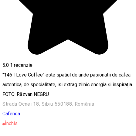
5.0
1 recenzie
"146 I Love Coffee" este spatiul de unde pasionatii de cafea
autentica, de specialitate, isi extrag zilnic energia şi inspirația.
FOTO: Răzvan NEGRU
Strada Ocnei 18, Sibiu 550188, România
Cafenea
Închis