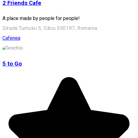
2 Friends Cafe
A place made by people for people!
Strada Turnului 5, Sibiu 550197, Romania
Cafenea
Deschis
5 to Go