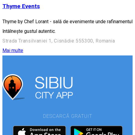
Thyme Events
Thyme by Chef Lorant - sală de evenimente unde rafinamentul
întâlnește gustul autentic.
Strada Transilvaniei 1, Cisnădie 555300, Romania
Mai multe
DESCARCĂ GRATUIT