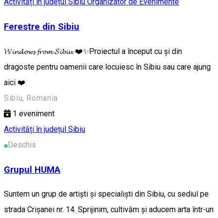
Activități în județul Sibiu
Organizator de Evenimente
Ferestre din Sibiu
𝓦𝓲𝓷𝓭𝓸𝔀𝓼 𝓯𝓻𝓸𝓶 𝓢𝓲𝓫𝓲𝓾 ❤️✨Proiectul a început cu și din
dragoste pentru oamenii care locuiesc în Sibiu sau care ajung
aici ❤️
Sibiu, Romania
1
eveniment
Activități în județul Sibiu
Deschis
Grupul HUMA
Suntem un grup de artiști și specialiști din Sibiu, cu sediul pe
strada Crișanei nr. 14. Sprijinim, cultivăm și aducem arta într-un