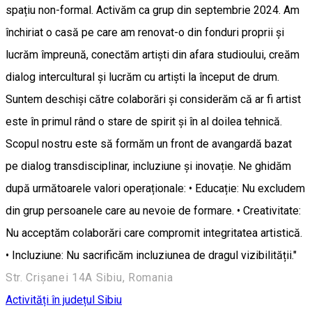
spațiu non-formal. Activăm ca grup din septembrie 2024. Am
închiriat o casă pe care am renovat-o din fonduri proprii și
lucrăm împreună, conectăm artiști din afara studioului, creăm
dialog intercultural și lucrăm cu artiști la început de drum.
Suntem deschiși către colaborări și considerăm că ar fi artist
este în primul rând o stare de spirit și în al doilea tehnică.
Scopul nostru este să formăm un front de avangardă bazat
pe dialog transdisciplinar, incluziune și inovație. Ne ghidăm
după următoarele valori operaționale: • Educație: Nu excludem
din grup persoanele care au nevoie de formare. • Creativitate:
Nu acceptăm colaborări care compromit integritatea artistică.
• Incluziune: Nu sacrificăm incluziunea de dragul vizibilității."
Str. Crișanei 14A Sibiu, Romania
Activități în județul Sibiu