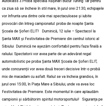
Autoklass 3.Proba specială Rășinari Bucur Tuning ​Iar pentru
ca ziua să se încheie în stil mare, în jurul orei 21:30, echipajele
vor înfrunta una dintre cele mai spectaculoase și iubite
provocări din întreg campionatul: proba de noapte Șanta
Școala de Șoferi ELIT! ​Duminică, 12 iulie – Spectacol la
Șanta MAX și Festivitatea de Premiere din centrul istoric al
Sibiului ​Duminică ne așezăm confortabil pentru faza finală a
raliului. Spectatorii vor avea parte de un adevărat regal
automobilistic pe proba Șanta MAX Școala de Șoferi ELIT,
unde concurenții vor avea două treceri decisive într-o probă
mix de macadam cu asfalt. ​Raliul se va încheia grandios, în
jurul orei 15:00, în Piața Mare a Sibiului, unde va avea loc
Festivitatea de Premiere. Este momentul în care aplaudăm
campionii și sărbătorim spiritul motorsportului! ​Siguranța pe