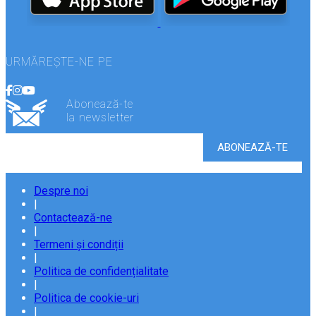
URMĂREȘTE-NE PE
Abonează-te
la newsletter
Despre noi
|
Contactează-ne
|
Termeni și condiții
|
Politica de confidențialitate
|
Politica de cookie-uri
|