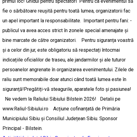
primul loc! Ghidul pentru spectatori ​Pentru ca evenimentul să
fie o sărbătoare reușită pentru toată lumea, organizatorii fac
un apel important la responsabilitate. ​Important pentru fani: -
publicul va avea acces strict în zonele special amenajate și
bine marcate de către organizatori. Pentru siguranța voastră
și a celor din jur, este obligatoriu să respectați întocmai
indicațiile oficialilor de traseu, ale jandarmilor și ale tuturor
persoanelor angrenate în organizarea evenimentului. Zilele de
raliu sunt memorabile doar atunci când toată lumea este în
siguranță! ​Pregătiți-vă steagurile, aparatele foto și pasiunea!
Ne vedem la Raliului Sibiului Bilstein 2026! Detalii pe
www.Raliul-Sibiului.ro Acțiune cofinanțată de Primăria
Municipiului Sibiu și Consiliul Județean Sibiu. Sponsor
Principal - Bilstein.