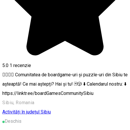
5.0
1 recenzie
🙋‍♂️🙋‍♀️ Comunitatea de boardgame-uri și puzzle-uri din Sibiu te
așteaptă! Ce mai aștepți? Hai și tu! 🃏🎲 ⬇️ Calendarul nostru: ⬇️
https://linktr.ee/boardGamesCommunitySibiu
Sibiu, Romania
Activități în județul Sibiu
Deschis