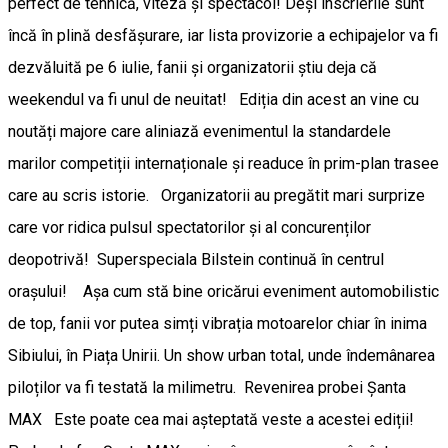
perfect de tehnică, viteză și spectacol! Deși înscrierile sunt
încă în plină desfășurare, iar lista provizorie a echipajelor va fi
dezvăluită pe 6 iulie, fanii și organizatorii știu deja că
weekendul va fi unul de neuitat! ​Ediția din acest an vine cu
noutăți majore care aliniază evenimentul la standardele
marilor competiții internaționale și readuce în prim-plan trasee
care au scris istorie. Organizatorii au pregătit mari surprize
care vor ridica pulsul spectatorilor și al concurenților
deopotrivă! ​Superspeciala Bilstein continuă în centrul
orașului! Așa cum stă bine oricărui eveniment automobilistic
de top, fanii vor putea simți vibrația motoarelor chiar în inima
Sibiului, în Piața Unirii. Un show urban total, unde îndemânarea
piloților va fi testată la milimetru. ​Revenirea probei Șanta
MAX Este poate cea mai așteptată veste a acestei ediții!