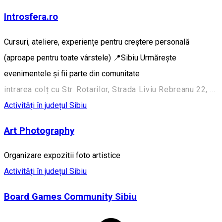
Introsfera.ro
Cursuri, ateliere, experiențe pentru creștere personală
(aproape pentru toate vârstele) 📍Sibiu Urmărește
evenimentele și fii parte din comunitate
intrarea colț cu Str. Rotarilor, Strada Liviu Rebreanu 22, Sibiu 550256, România
Activități în județul Sibiu
Art Photography
Organizare expozitii foto artistice
Activități în județul Sibiu
Board Games Community Sibiu