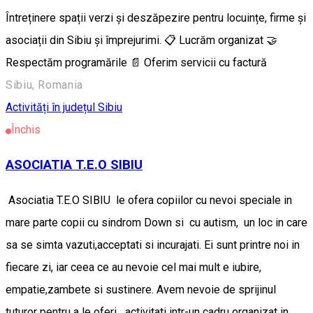
Întreținere spații verzi și deszăpezire pentru locuințe, firme și
asociații din Sibiu și împrejurimi. 📋 Lucrăm organizat 🤝
Respectăm programările 📄 Oferim servicii cu factură
Sibiu, Romania
Activități în județul Sibiu
Închis
ASOCIATIA T.E.O SIBIU
Asociatia T.E.O SIBIU le ofera copiilor cu nevoi speciale in
mare parte copii cu sindrom Down si cu autism, un loc in care
sa se simta vazuti,acceptati si incurajati. Ei sunt printre noi in
fiecare zi, iar ceea ce au nevoie cel mai mult e iubire,
empatie,zambete si sustinere. Avem nevoie de sprijinul
tuturor pentru a le oferi activitati intr-un cadru organizat in