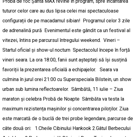
Proba de foc Șanta MAX revine în program, spre încântarea
tuturor celor care au dus lipsa celei mai spectaculoase
configurații de pe macadamul sibian! ​Programul celor 3 zile
de adrenalină pură ​Evenimentul este gândit ca un festival al
vitezei, întins pe parcursul întregului weekend. ​Vineri –
Startul oficial și show-ul nocturn ​Spectacolul începe în forță
vineri seara. La ora 18:00, fanii sunt așteptați să își susțină
favoriții la prezentarea oficială a echipajelor. Seara va
culmina în jurul orei 21:00 cu Superspeciala Bilstein, un show
urban sub lumina reflectoarelor. ​Sâmbătă, 11 iulie – Ziua
maraton și celebra Probă de Noapte ​Sâmbăta va testa la
maximum rezistența mașinilor și concentrarea piloților. Ziua
este marcată de o buclă de trei probe legendare, parcurse de
câte două ori: 1.​Cheile Cibinului Hankook 2.​Gâtul Berbecului