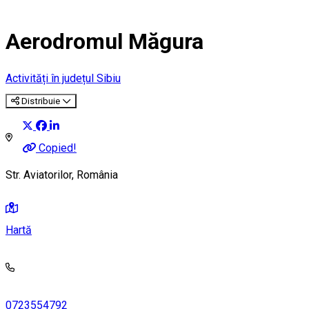
Aerodromul Măgura
Activități în județul Sibiu
Distribuie
Copied!
Str. Aviatorilor, România
Hartă
0723554792