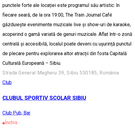
punctele forte ale locației este programul său artistic: în
fiecare seară, de la ora 19:00, The Train Journal Café
găzduiește evenimente muzicale live și show-uri de karaoke,
acoperind o gamă variată de genuri muzicale. Aflat într-o zonă
centrală și accesibilă, localul poate deveni cu ușurință punctul
de plecare pentru explorarea altor atracții din fosta Capitală
Culturală Europeană – Sibiu.
Strada General Magheru 39, Sibiu 550185, România
Club
CLUBUL SPORTIV SCOLAR SIBIU
Club
Pub, Bar
Închis