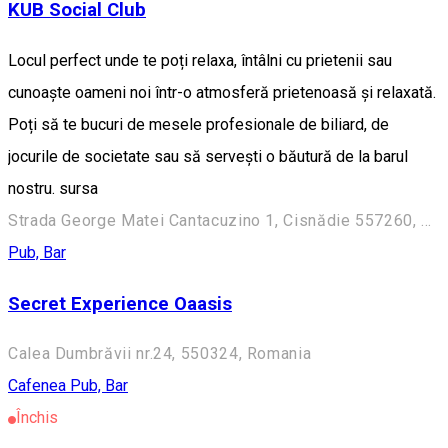
KUB Social Club
Locul perfect unde te poți relaxa, întâlni cu prietenii sau
cunoaște oameni noi într-o atmosferă prietenoasă și relaxată.
Poți să te bucuri de mesele profesionale de biliard, de
jocurile de societate sau să servești o băutură de la barul
nostru. sursa
Strada George Matei Cantacuzino 1, Cisnădie 557260, Romania
Pub, Bar
Secret Experience Oaasis
Calea Dumbrăvii nr.24, 550324, Romania
Cafenea
Pub, Bar
Închis