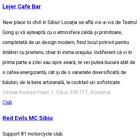
Lejer Cafe Bar
New place to chill in Sibiu! Locația se află vis-a-vis de Teatrul
Gong și vă așteaptă cu o atmosfera caldă și primitoare,
completată de un design modern, fiind locul potrivit pentru
întâlniri cu prietenii, chiar în inima orașului. Indiferent că vi în
prima parte a zilei sau spre seară, te vei putea bucura atât de
o cafea energizantă, cât și de o varietate diversificată de
băuturi, de la bere artizanală, la cocktail-uri sofisticate.
Strada Konrad Haas 1, Sibiu 550177, Romania
Club
Red Evils MC Sibiu
Support 81 motorcycle club.