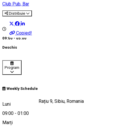
Club
Pub, Bar
Distribuie
Copied!
09:00 - 05:00
Deschis
Program
Weekly Schedule
Strada Doctor Ion Rațiu 9, Sibiu, Romania
Luni
09:00
-
01:00
Marți
Hartă