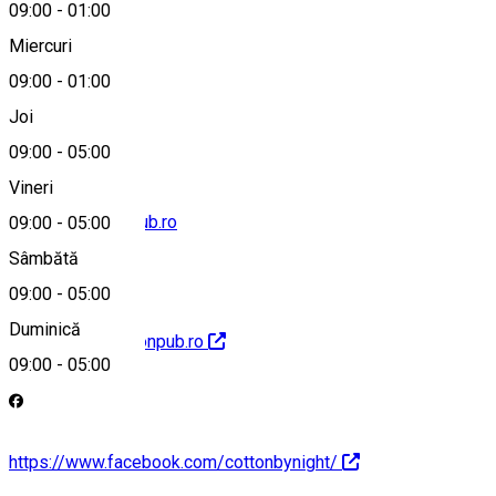
09:00
-
01:00
Miercuri
09:00
-
01:00
0752268866
Joi
09:00
-
05:00
Vineri
contact@cottonpub.ro
09:00
-
05:00
Sâmbătă
09:00
-
05:00
Duminică
https://www.cottonpub.ro
09:00
-
05:00
https://www.facebook.com/cottonbynight/