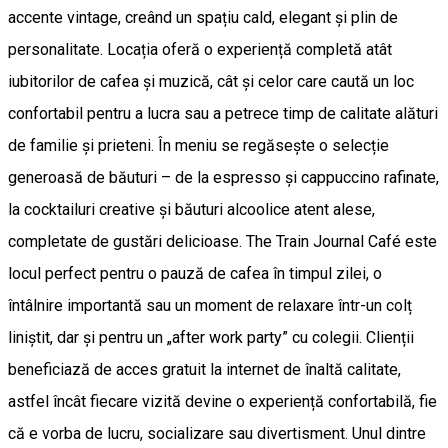
accente vintage, creând un spațiu cald, elegant și plin de
personalitate. Locația oferă o experiență completă atât
iubitorilor de cafea și muzică, cât și celor care caută un loc
confortabil pentru a lucra sau a petrece timp de calitate alături
de familie și prieteni. În meniu se regăsește o selecție
generoasă de băuturi – de la espresso și cappuccino rafinate,
la cocktailuri creative și băuturi alcoolice atent alese,
completate de gustări delicioase. The Train Journal Café este
locul perfect pentru o pauză de cafea în timpul zilei, o
întâlnire importantă sau un moment de relaxare într-un colț
liniștit, dar și pentru un „after work party” cu colegii. Clienții
beneficiază de acces gratuit la internet de înaltă calitate,
astfel încât fiecare vizită devine o experiență confortabilă, fie
că e vorba de lucru, socializare sau divertisment. Unul dintre