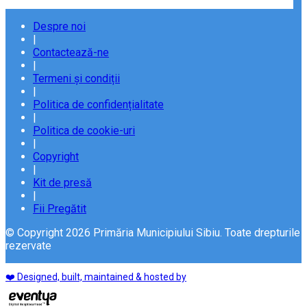
Despre noi
|
Contactează-ne
|
Termeni și condiții
|
Politica de confidențialitate
|
Politica de cookie-uri
|
Copyright
|
Kit de presă
|
Fii Pregătit
© Copyright 2026 Primăria Municipiului Sibiu. Toate drepturile
rezervate
❤️ Designed, built, maintained & hosted by