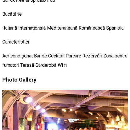
Bar
Coffee shop
Club
Pub
Bucătărie
Italiană
Internațională
Mediteraneană
Românească
Spaniola
Caracteristici
Aer condiționat
Bar de Cocktail
Parcare
Rezervări
Zona pentru
fumatori
Terasă
Garderobă
Wi fi
Photo Gallery