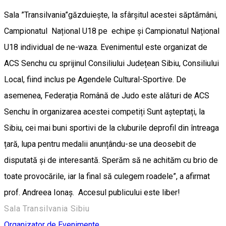
Sala ”Transilvania”găzduiește, la sfârșitul acestei săptămâni,
Campionatul Național U18 pe echipe și Campionatul Național
U18 individual de ne-waza. Evenimentul este organizat de
ACS Senchu cu sprijinul Consiliului Județean Sibiu, Consiliului
Local, fiind inclus pe Agendele Cultural-Sportive. De
asemenea, Federația Română de Judo este alături de ACS
Senchu în organizarea acestei competiți Sunt așteptați, la
Sibiu, cei mai buni sportivi de la cluburile deprofil din întreaga
țară, lupa pentru medalii anunțându-se una deosebit de
disputată și de interesantă. Sperăm să ne achităm cu brio de
toate provocările, iar la final să culegem roadele”, a afirmat
prof. Andreea Ionaș. Accesul publicului este liber!
Sala Transilvania Sibiu
Organizator de Evenimente