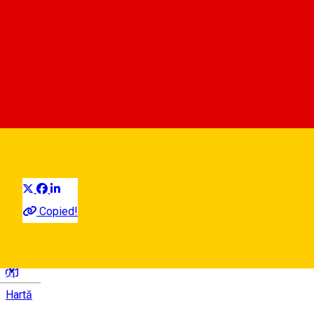
Arhitectura.6
Organizator de Evenimente
Distribuie
Copied!
Sibiu, Romania
Deutsch
Hartă