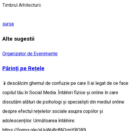
Timbrul Arhitecturii.
sursa
Alte sugestii
Organizator de Evenimente
Părinți pe Rețele
📱descâlcim ghemul de confuzie pe care îl ai legat de ce face
copilul tău în Social Media. Întâlniri fizice și online în care
discutăm alături de psihologi și specialiști din mediul online
despre efectul rețelelor sociale asupra copiilor și
adolescenților. Următoarea întâlnire:
https://forms.gle/nUuWu8c8N1rmYRQR9