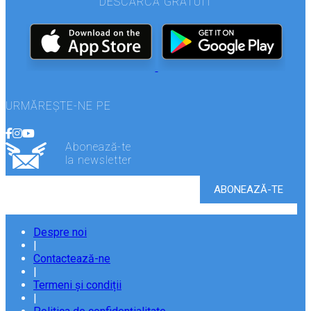
DESCARCĂ GRATUIT
URMĂREȘTE-NE PE
Abonează-te
la newsletter
Despre noi
|
Contactează-ne
|
Termeni și condiții
|