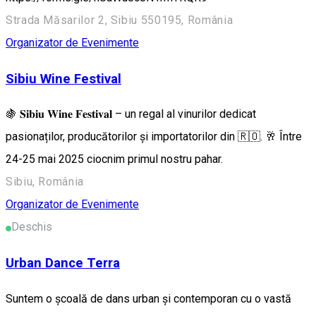
Strada Măsarilor 2, Sibiu 550195, România
Organizator de Evenimente
Sibiu Wine Festival
🍇 𝐒𝐢𝐛𝐢𝐮 𝐖𝐢𝐧𝐞 𝐅𝐞𝐬𝐭𝐢𝐯𝐚𝐥 – un regal al vinurilor dedicat
pasionaților, producătorilor și importatorilor din 🇷🇴. 🥂 Între
24-25 mai 2025 ciocnim primul nostru pahar.
Sibiu, România
Organizator de Evenimente
Deschis
Urban Dance Terra
Suntem o școală de dans urban și contemporan cu o vastă