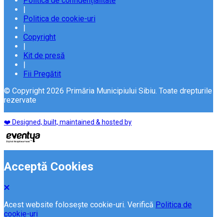
Politica de confidențialitate
|
Politica de cookie-uri
|
Copyright
|
Kit de presă
|
Fii Pregătit
© Copyright 2026 Primăria Municipiului Sibiu. Toate drepturile
rezervate
❤️ Designed, built, maintained & hosted by
Acceptă Cookies
Acest website folosește cookie-uri. Verifică
Politica de
cookie-uri