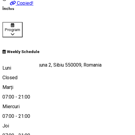
Copied!
Închis
Program
Weekly Schedule
Strada Andrei Șaguna 2, Sibiu 550009, Romania
Luni
Closed
Marți
Hartă
07:00
-
21:00
Miercuri
07:00
-
21:00
+40269214445
Joi