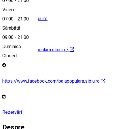
07:00
-
21:00
Vineri
baia.populara@sibiu.ro
07:00
-
21:00
Sâmbătă
09:00
-
21:00
Duminică
http://www.baiapopulara.sibiu.ro/
Closed
https://www.facebook.com/baiapopulara.sibiu.ro
Rezervări
Despre