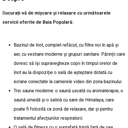
B
ucurați-vă de mișcare și relaxare cu următoarele
servicii oferite de Baia Populară:
Bazinul de înot, complet refăcut, cu filtre noi în apă și
aer, cu vestiare moderne și grupuri sanitare. Părinții care
doresc să își supravegheze copii în timpul orelor de
înot au la dispoziție o sală de așteptare dotată cu
ecrane conectate la camerele video din zona bazinului.
Trei saune moderne: o saună uscată cu aromaterapie, o
saună umedă și o salină cu sare de Himalaya, care
poate fi folosită ca zonă de relaxare, dar și pentru
tratamentul afecțiunilor respiratorii.
O sală de fitness cu o suprafață triplă față de cea