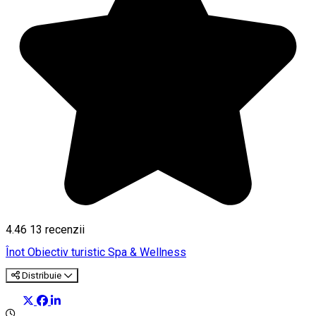
4.46
13
recenzii
Înot
Obiectiv turistic
Spa & Wellness
Distribuie