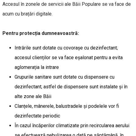
Accesul în zonele de servicii ale Băii Populare se va face de
acum cu brațări digitale.
Pentru protecția dumneavoastră:
Intrările sunt dotate cu covorașe cu dezinfectant;
accesul clienților se va face eșalonat pentru a evita
aglomerația la intrare
Grupurile sanitare sunt dotate cu dispensere cu
dezinfectant; astfel de dispensere sunt instalate și în
alte zone ale Băii
Clanțele, mânerele, balustradele și podelele vor fi
dezinfectate periodic
În cazul încăperilor climatizate prin recircularea aerului
se efectuează nebulizarea o dată pe săptămână, în