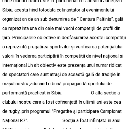
unde clubul nostru este în parteneriat cu Consiliul Județean
Sibiu, acesta fiind totodata cofinanțator al evenimentului
organizat an de an sub denumirea de “ Centura Paltiniș”, gală
ce reprezinta una din cele mai vechi competiții de profil din
țară. Principalele obiective în desfășurarea acestei competiții
o reprezintă pregatirea sportivilor și verificarea potențialului
valorii în vederea participării în competiții de nivel național și
internațional.Un alt obiectiv este prezența unui numar ridicat
de spectatori care sunt atrași de această gală de tradiție in
orașul nostru ,aducând o bună propagandă sportului de
performanță practicat in Sibiu. O alta secție a
clubului nostru care a fost cofinanțată în ultimii ani este cea
de rugby, prin programul ”Pregatire și participare Campionat
Național R7”. Secția a fost înființată in anul