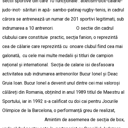
sectii sportive din care 10 funcționale : atletism-box-calarie-
judo-inot- sărituri in apă- sambo-patinaj-rugby-tenis, in cadrul
cărora se antrenează un numar de 201 sportivi legitimati, sub
indrumarea a 10 antrenori. O sectie din cadrul
clubului care constituie practic, secția fanion, o reprezintă
cea de călarie care reprezintă cu onoare clubul fiind cea mai
galonată, cu cele mai multe medalii și titluri de campion
național și international. Secția de calarie isi desfasoara
activitatea sub indrumarea antrenorilor Bucur Ionel și Deac
Gruia Ioan. Bucur Ionel a devenit unul dintre cei mai valoroși
călăreți din Romania, obținînd in anul 1989 titlul de Maestru al
Sportului, iar in 1992 s-a calificat cu doi cai pentru Jocurile
Olimpice de la Barcelona, o performanță greu de realizat,
Amintim de asemenea de secția de box,