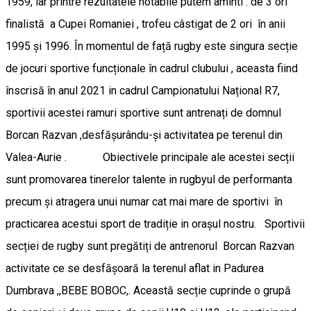
1959, iar printre rezultatele notabile putem aminti : de 3 ori
finalistă a Cupei Romaniei , trofeu câstigat de 2 ori în anii
1995 și 1996. În momentul de față rugby este singura secție
de jocuri sportive funcționale în cadrul clubului , aceasta fiind
înscrisă în anul 2021 in cadrul Campionatului Național R7,
sportivii acestei ramuri sportive sunt antrenați de domnul
Borcan Razvan ,desfășurându-și activitatea pe terenul din
Valea-Aurie . Obiectivele principale ale acestei secții
sunt promovarea tinerelor talente in rugbyul de performanta
precum și atragera unui numar cat mai mare de sportivi în
practicarea acestui sport de tradiție in orașul nostru. Sportivii
secției de rugby sunt pregătiți de antrenorul Borcan Razvan
activitate ce se desfășoară la terenul aflat in Padurea
Dumbrava ,,BEBE BOBOC,. Această secție cuprinde o grupă