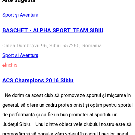
Sport și Aventura
BASCHET - ALPHA SPORT TEAM SIBIU
Calea Dumbrăvii 96, Sibiu 557260, România
Sport și Aventura
Închis
ACS Champions 2016 Sibiu
Ne dorim ca acest club să promoveze sportul şi mişcarea în
general, să ofere un cadru profesionist şi optim pentru sportul
de performanţă şi să fie un bun promoter al sportului în
Judeţul Sibiu. Unul dintre obiectivele clubului nostru este să
promovăm şi să popularizăm voleiul în cadrul tinerilor, acest