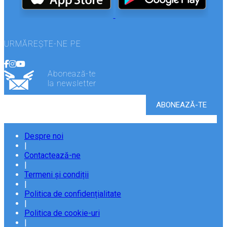
URMĂREȘTE-NE PE
Abonează-te
la newsletter
Despre noi
|
Contactează-ne
|
Termeni și condiții
|
Politica de confidențialitate
|
Politica de cookie-uri
|