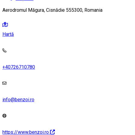
Aerodromul Măgura, Cisnădie 555300, Romania
Hartă
+40726710780
info@benzoi.ro
https://www.benzoi.ro