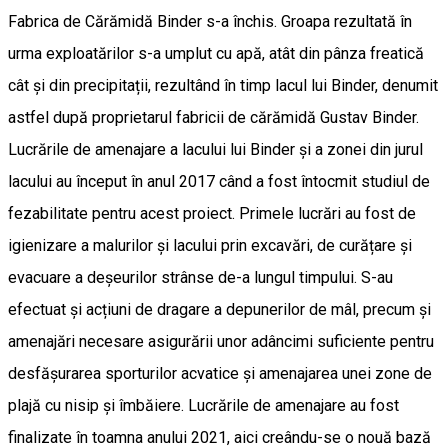
Fabrica de Cărămidă Binder s-a închis. Groapa rezultată în
urma exploatărilor s-a umplut cu apă, atât din pânza freatică
cât și din precipitații, rezultând în timp lacul lui Binder, denumit
astfel după proprietarul fabricii de cărămidă Gustav Binder.
Lucrările de amenajare a lacului lui Binder și a zonei din jurul
lacului au început în anul 2017 când a fost întocmit studiul de
fezabilitate pentru acest proiect. Primele lucrări au fost de
igienizare a malurilor și lacului prin excavări, de curățare și
evacuare a deșeurilor strânse de-a lungul timpului. S-au
efectuat și acțiuni de dragare a depunerilor de mâl, precum și
amenajări necesare asigurării unor adâncimi suficiente pentru
desfășurarea sporturilor acvatice și amenajarea unei zone de
plajă cu nisip și îmbăiere. Lucrările de amenajare au fost
finalizate în toamna anului 2021, aici creându-se o nouă bază