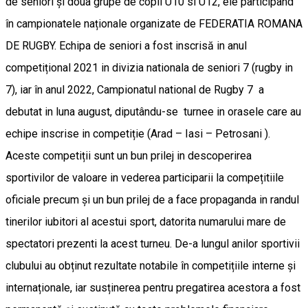
de seniori și doua grupe de copii U10 si U12, ele participand
în campionatele naționale organizate de FEDERATIA ROMANA
DE RUGBY. Echipa de seniori a fost inscrisă in anul
competițional 2021 in divizia nationala de seniori 7 (rugby in
7), iar în anul 2022, Campionatul national de Rugby 7 a
debutat in luna august, diputându-se turnee in orasele care au
echipe inscrise in competiție (Arad – Iasi – Petrosani ).
Aceste competiții sunt un bun prilej in descoperirea
sportivilor de valoare in vederea participarii la compețitiile
oficiale precum și un bun prilej de a face propaganda in randul
tinerilor iubitori al acestui sport, datorita numarului mare de
spectatori prezenti la acest turneu. De-a lungul anilor sportivii
clubului au obținut rezultate notabile în competițiile interne și
internaționale, iar susținerea pentru pregatirea acestora a fost