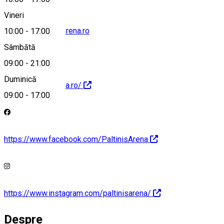
Vineri
contact@paltinisarena.ro
10:00
-
17:00
Sâmbătă
09:00
-
21:00
Duminică
http://paltinisarena.ro/
09:00
-
17:00
https://www.facebook.com/PaltinisArena
https://www.instagram.com/paltinisarena/
Despre