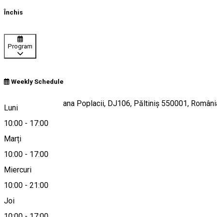
Închis
Program
Weekly Schedule
zona Platos - Poiana Poplacii, DJ106, Păltiniș 550001, Români
Luni
10:00
-
17:00
Marți
Hartă
10:00
-
17:00
Miercuri
10:00
-
21:00
0736108187
Joi
10:00
-
17:00