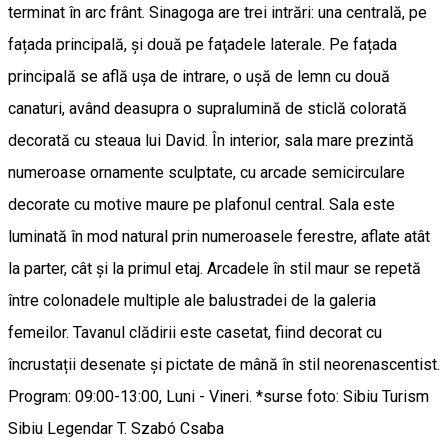
terminat în arc frânt. Sinagoga are trei intrări: una centrală, pe
fațada principală, și două pe faţadele laterale. Pe fațada
principală se află uşa de intrare, o ușă de lemn cu două
canaturi, având deasupra o supralumină de sticlă colorată
decorată cu steaua lui David. În interior, sala mare prezintă
numeroase ornamente sculptate, cu arcade semicirculare
decorate cu motive maure pe plafonul central. Sala este
luminată în mod natural prin numeroasele ferestre, aflate atât
la parter, cât și la primul etaj. Arcadele în stil maur se repetă
între colonadele multiple ale balustradei de la galeria
femeilor. Tavanul clădirii este casetat, fiind decorat cu
încrustații desenate și pictate de mână în stil neorenascentist.
Program: 09:00-13:00, Luni - Vineri. *surse foto: Sibiu Turism
Sibiu Legendar T. Szabó Csaba