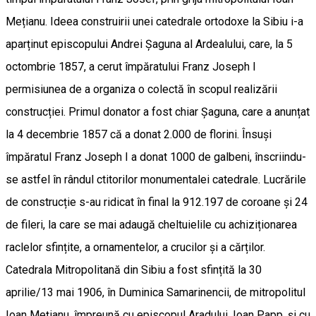
Mețianu. Ideea construirii unei catedrale ortodoxe la Sibiu i-a
aparținut episcopului Andrei Șaguna al Ardealului, care, la 5
octombrie 1857, a cerut împăratului Franz Joseph I
permisiunea de a organiza o colectă în scopul realizării
construcției. Primul donator a fost chiar Șaguna, care a anunțat
la 4 decembrie 1857 că a donat 2.000 de florini. Însuși
împăratul Franz Joseph I a donat 1000 de galbeni, înscriindu-
se astfel în rândul ctitorilor monumentalei catedrale. Lucrările
de construcție s-au ridicat în final la 912.197 de coroane și 24
de fileri, la care se mai adaugă cheltuielile cu achiziționarea
raclelor sfințite, a ornamentelor, a crucilor și a cărților.
Catedrala Mitropolitană din Sibiu a fost sfințită la 30
aprilie/13 mai 1906, în Duminica Samarinencii, de mitropolitul
Ioan Mețianu, împreună cu episcopul Aradului, Ioan Papp, și cu