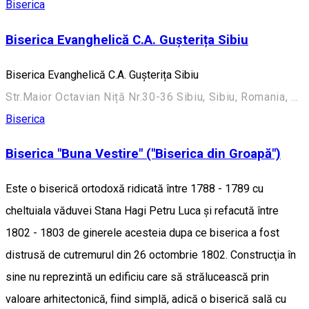
Biserica
Biserica Evanghelică C.A. Gușterița Sibiu
Biserica Evanghelică C.A. Gușterița Sibiu
Str.Maior Octavian Niță Nr.30-36 Sibiu, Sibiu, Romania, 550270
Biserica
Biserica "Buna Vestire" ("Biserica din Groapă")
Este o biserică ortodoxă ridicată între 1788 - 1789 cu
cheltuiala văduvei Stana Hagi Petru Luca şi refacută între
1802 - 1803 de ginerele acesteia dupa ce biserica a fost
distrusă de cutremurul din 26 octombrie 1802. Construcţia în
sine nu reprezintă un edificiu care să strălucească prin
valoare arhitectonică, fiind simplă, adică o biserică sală cu