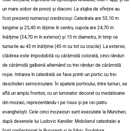
un mare sobor de preoți și diaconi. La slujba de sfințire au
fost prezenți numeroși credincioși. Catedrala are 53,10 m
lungime și 25,40 m lățime în centru, cupola are 24,70 m
înălțime (34,70 m în exterior) și 15 m diametru, în timp ce
turnurile au 43 m înălțime (45 m cu tot cu crucile). La exterior,
clădirea este împodobită cu cărămidă colorată, cinci rânduri
de cărămidă galbenă alternând cu trei rânduri de cărămidă
roșie. Intrarea în catedrală se face printr-un portic cu trei
deschideri semicirculare. În spatele porticului, între turnuri, se
află un amplu fronton, cu un luminator decorat cu medalioane
din mozaic, reprezentându-i pe Iisus și pe cei patru
evangheliști. Cele cinci mozaicuri sunt executate la München,
după desenele lui Ludovic Kandler. Mobilierul catedralei a
fost confecționat la București și la Sibiu. Sculptura