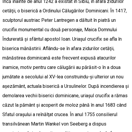
Încă înainte de anul 1242 a existat în Sibiu, în afara zidurilor
cetăţii, o biserică a Ordinului Călugărilor Dominicani. În 1417,
sculptorul austriac Peter Lantregen a dăltuit în piatră un
crucifix monumental cu două personaje, Maica Domnului
Îndurerată şi sfântul apostol Ioan. Uriaşul crucifix se afla în
biserica mănăstirii. Aflându-se în afara zidurilor cetăţii,
mănăstirea dominicană este frecvent expusă atacurilor
inamice, motiv pentru care călugării au părăsit-o în a doua
jumătate a secolului al XV-lea construindu-şi ulterior un nou
aşezământ, actuala biserică a Ursulinelor. După incendierea şi
demolarea vechii biserici dominicane, uriaşul crucifix a rămas
căzut la pământ şi acoperit de moloz până în anul 1683 când
Sfatul oraşului a reînălţat crucea. În anul 1755 consilierul
transilvănean Martin Wankel von Seeberg a dispus