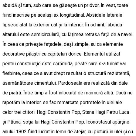
absidă şi turn, sub care se găseşte un pridvor, în vest, toate
fiind înscrise pe acelaşi ax longitudinal. Absidele laterale
lipsesc atât la exterior cât şi la interior. În schimb, absida
altarului este semicirculară, cu lăţimea retrasă faţă de a navei.
În ceea ce priveşte faţadele, deşi simple, au ca elemente
decorative pilaştri cu capiteluri dorice. Elementul utilizat
pentru construcţie este cărămida, peste care s-a turnat var
fierbinte, ceea ce a avut drept rezultat o structură rezistentă,
asemănătoare cimentului. Pardoseala era realizată din dale
de piatră. Între timp a fost înlocuită de marmură albă. Dacă ne
rapotăm la interior, se fac remarcate portretele în ulei ale
celor trei ctitori: Hagi Constantin Pop, Stana Hagi Petru Luca
şi Păuna, soţia lui Hagi Constantin Pop. Iconostasul aparţine
anului 1802 fiind lucrat în lemn de stejar, cu pictură în ulei şi cu