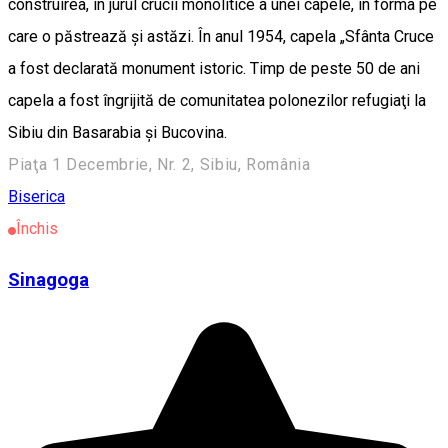
construirea, în jurul crucii monolitice a unei capele, în forma pe
care o păstrează şi astăzi. În anul 1954, capela „Sfânta Cruce
a fost declarată monument istoric. Timp de peste 50 de ani
capela a fost îngrijită de comunitatea polonezilor refugiaţi la
Sibiu din Basarabia şi Bucovina.
Piaţa 1 Decembrie, Nr. 2, Sibiu, România
Biserica
Închis
Sinagoga