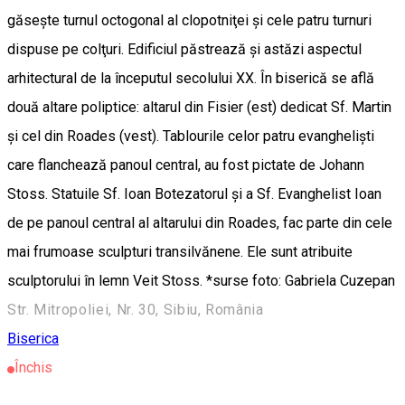
găseşte turnul octogonal al clopotniţei şi cele patru turnuri
dispuse pe colţuri. Edificiul păstrează şi astăzi aspectul
arhitectural de la începutul secolului XX. În biserică se află
două altare poliptice: altarul din Fisier (est) dedicat Sf. Martin
şi cel din Roades (vest). Tablourile celor patru evanghelişti
care flanchează panoul central, au fost pictate de Johann
Stoss. Statuile Sf. Ioan Botezatorul şi a Sf. Evanghelist Ioan
de pe panoul central al altarului din Roades, fac parte din cele
mai frumoase sculpturi transilvănene. Ele sunt atribuite
sculptorului în lemn Veit Stoss. *surse foto: Gabriela Cuzepan
Str. Mitropoliei, Nr. 30, Sibiu, România
Biserica
Închis