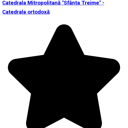
Catedrala Mitropolitană "Sfânta Treime" -
Catedrala ortodoxă