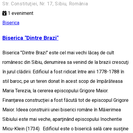
Str. Constituţiei, Nr. 17, Sibiu, România
1
eveniment
Biserica
Biserica "Dintre Brazi"
Biserica "Dintre Brazi" este cel mai vechi lăcaş de cult
românesc din Sibiu, denumirea sa venind de la brazii crescuţi
în jurul clădirii. Edificiul a fost ridicat între anii 1778-1788 în
stil baroc, pe un teren donat în acest scop de împărăteasa
Maria Terezia, la cererea episcopului Grigore Maior.
Finanțarea construcției a fost făcută tot de episcopul Grigore
Maior. Ideea construirii unei biserici române în Măierimea
Sibiului este mai veche, aparţinând episcopului Inochentie
Micu-Klein (1734). Edificiul este o biserică sală care susţine