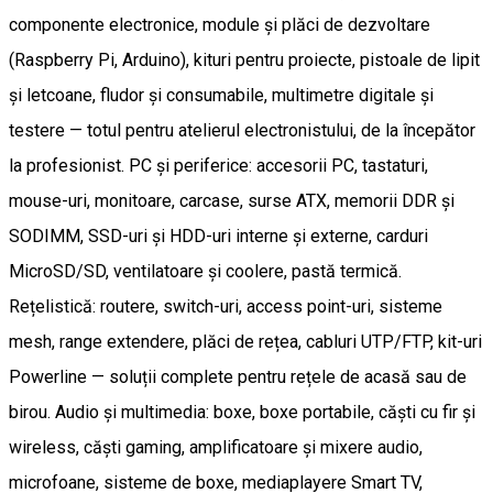
componente electronice, module și plăci de dezvoltare
(Raspberry Pi, Arduino), kituri pentru proiecte, pistoale de lipit
și letcoane, fludor și consumabile, multimetre digitale și
testere — totul pentru atelierul electronistului, de la începător
la profesionist. PC și periferice: accesorii PC, tastaturi,
mouse-uri, monitoare, carcase, surse ATX, memorii DDR și
SODIMM, SSD-uri și HDD-uri interne și externe, carduri
MicroSD/SD, ventilatoare și coolere, pastă termică.
Rețelistică: routere, switch-uri, access point-uri, sisteme
mesh, range extendere, plăci de rețea, cabluri UTP/FTP, kit-uri
Powerline — soluții complete pentru rețele de acasă sau de
birou. Audio și multimedia: boxe, boxe portabile, căști cu fir și
wireless, căști gaming, amplificatoare și mixere audio,
microfoane, sisteme de boxe, mediaplayere Smart TV,