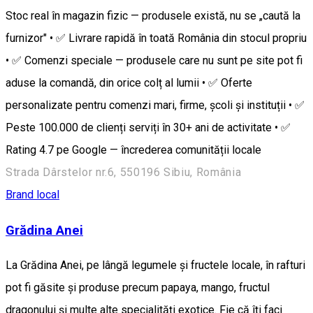
Stoc real în magazin fizic — produsele există, nu se „caută la
furnizor" • ✅ Livrare rapidă în toată România din stocul propriu
• ✅ Comenzi speciale — produsele care nu sunt pe site pot fi
aduse la comandă, din orice colț al lumii • ✅ Oferte
personalizate pentru comenzi mari, firme, școli și instituții • ✅
Peste 100.000 de clienți serviți în 30+ ani de activitate • ✅
Rating 4.7 pe Google — încrederea comunității locale
Strada Dârstelor nr.6, 550196 Sibiu, România
Brand local
Grădina Anei
La Grădina Anei, pe lângă legumele și fructele locale, în rafturi
pot fi găsite și produse precum papaya, mango, fructul
dragonului și multe alte specialități exotice. Fie că îți faci