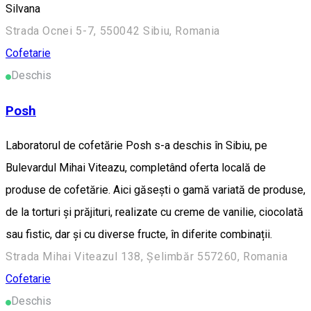
Silvana
Strada Ocnei 5-7, 550042 Sibiu, Romania
Cofetarie
Deschis
Posh
Laboratorul de cofetărie Posh s-a deschis în Sibiu, pe
Bulevardul Mihai Viteazu, completând oferta locală de
produse de cofetărie. Aici găsești o gamă variată de produse,
de la torturi și prăjituri, realizate cu creme de vanilie, ciocolată
sau fistic, dar și cu diverse fructe, în diferite combinații.
Strada Mihai Viteazul 138, Șelimbăr 557260, Romania
Cofetarie
Deschis