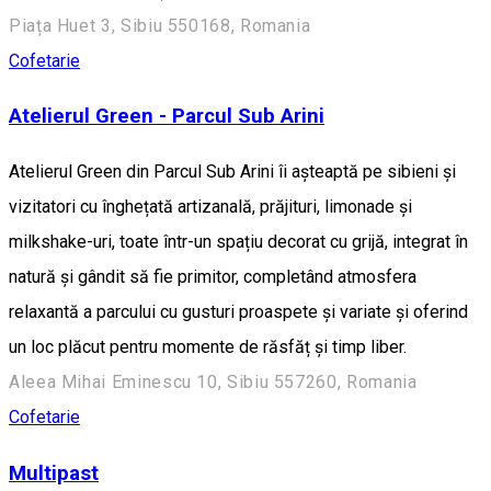
Piața Huet 3, Sibiu 550168, Romania
Cofetarie
Atelierul Green - Parcul Sub Arini
Atelierul Green din Parcul Sub Arini îi așteaptă pe sibieni și
vizitatori cu înghețată artizanală, prăjituri, limonade și
milkshake-uri, toate într-un spațiu decorat cu grijă, integrat în
natură și gândit să fie primitor, completând atmosfera
relaxantă a parcului cu gusturi proaspete și variate și oferind
un loc plăcut pentru momente de răsfăț și timp liber.
Aleea Mihai Eminescu 10, Sibiu 557260, Romania
Cofetarie
Multipast