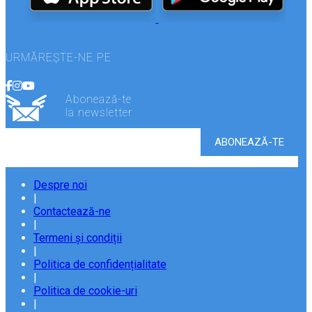
URMĂREȘTE-NE PE
Abonează-te
la newsletter
Despre noi
|
Contactează-ne
|
Termeni și condiții
|
Politica de confidențialitate
|
Politica de cookie-uri
|