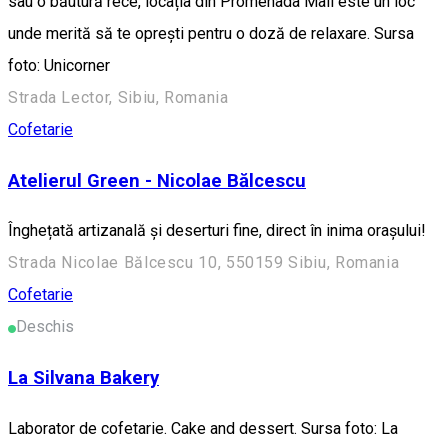
sau o băutură rece, locația din Promenada Mall este un loc
unde merită să te oprești pentru o doză de relaxare. Sursa
foto: Unicorner
Strada Lector, Sibiu, Romania
Cofetarie
Atelierul Green - Nicolae Bălcescu
Înghețată artizanală și deserturi fine, direct în inima orașului!
Strada Nicolae Bălcescu 10, 550159 Sibiu, Romania
Cofetarie
Deschis
La Silvana Bakery
Laborator de cofetarie. Cake and dessert. Sursa foto: La