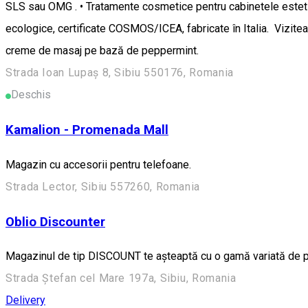
SLS sau OMG . • Tratamente cosmetice pentru cabinetele estetice,
ecologice, certificate COSMOS/ICEA, fabricate în Italia. Vizitea
creme de masaj pe bază de peppermint.
Strada Ioan Lupaș 8, Sibiu 550176, Romania
Deschis
Kamalion - Promenada Mall
Magazin cu accesorii pentru telefoane.
Strada Lector, Sibiu 557260, Romania
Oblio Discounter
Magazinul de tip DISCOUNT te așteaptă cu o gamă variată de 
Strada Ștefan cel Mare 197a, Sibiu, Romania
Delivery