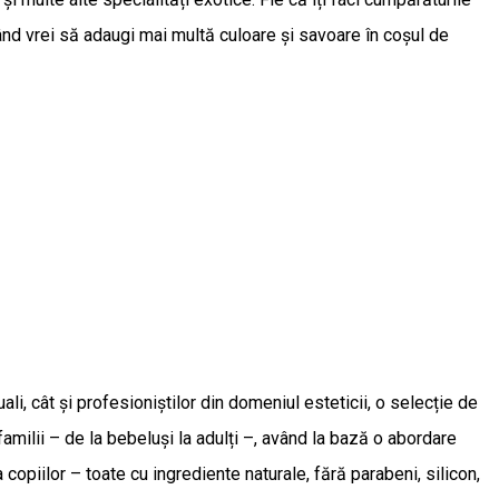
când vrei să adaugi mai multă culoare și savoare în coșul de
i, cât și profesioniștilor din domeniul esteticii, o selecție de
familii – de la bebeluși la adulți –, având la bază o abordare
 copiilor – toate cu ingrediente naturale, fără parabeni, silicon,