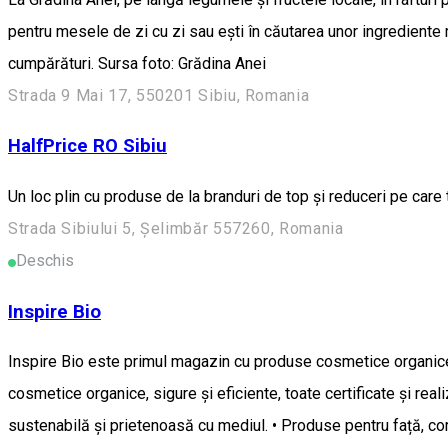
pentru mesele de zi cu zi sau ești în căutarea unor ingrediente 
cumpărături. Sursa foto: Grădina Anei
Strada 9 Mai 17, 550201 Sibiu, Romania
HalfPrice RO Sibiu
Un loc plin cu produse de la branduri de top și reduceri pe care 
Strada Sibiului 5, Șelimbăr 557260, Romania
Deschis
Inspire Bio
Inspire Bio este primul magazin cu produse cosmetice organice si 
cosmetice organice, sigure și eficiente, toate certificate și rea
sustenabilă și prietenoasă cu mediul. • Produse pentru față, corp,