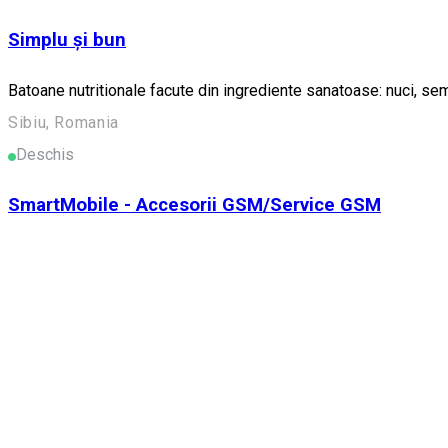
Simplu și bun
Batoane nutritionale facute din ingrediente sanatoase: nuci, sem
Sibiu, Romania
Deschis
SmartMobile - Accesorii GSM/Service GSM