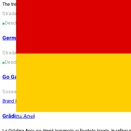
The trend of indoor living, outside!
Strada Ștefan cel Mare 193, Sibiu 550321, România
Deschis
German Market Place
Strada Sibiului 5, Șelimbăr 557260, România
Deschis
Go Garden
Soseaua Sibiului 5, Șelimbăr 557260, România
Brand local
Grădina Anei
Deutsch
La Grădina Anei, pe lângă legumele și fructele locale, în rafturi 