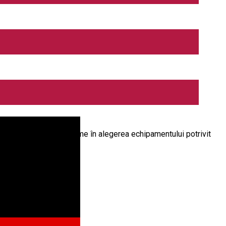
regătiți care să te îndrume în alegerea echipamentului potrivit