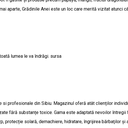
mai aparte, Grădinile Anei este un loc care merită vizitat atunci 
toată lumea le va îndrăgi. sursa
profesionale din Sibiu. Magazinul oferă atât clienților individual
lizate fără substanțe toxice. Gama este adaptată nevoilor întregii 
 protecție solară, demachiere, hidratare, îngrijirea bărbaţilor și a