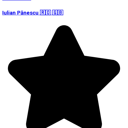
Iulian Pănescu 🇷🇴 🇬🇧