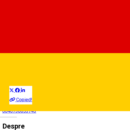
Ionut Bordea 🇷🇴 🇬🇧
Ghid de turism
Distribuie
Copied!
0040730653743
Deutsch
Despre