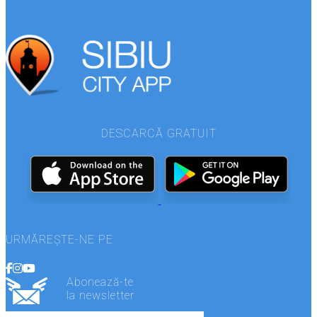
DESCARCĂ GRATUIT
URMĂREȘTE-NE PE
Abonează-te
la newsletter