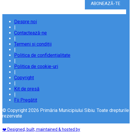
Despre noi
|
Contactează-ne
|
Termeni și condiții
|
Politica de confidențialitate
|
Politica de cookie-uri
|
Copyright
|
Kit de presă
|
Fii Pregătit
© Copyright 2026 Primăria Municipiului Sibiu. Toate drepturile
rezervate
❤️ Designed, built, maintained & hosted by