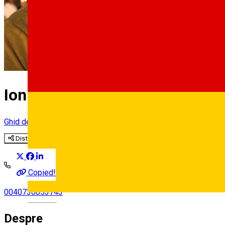
Ionut Bordea 🇷🇴 🇬🇧
Ghid de turism
Distribuie
Copied!
0040730653743
Deutsch
Despre