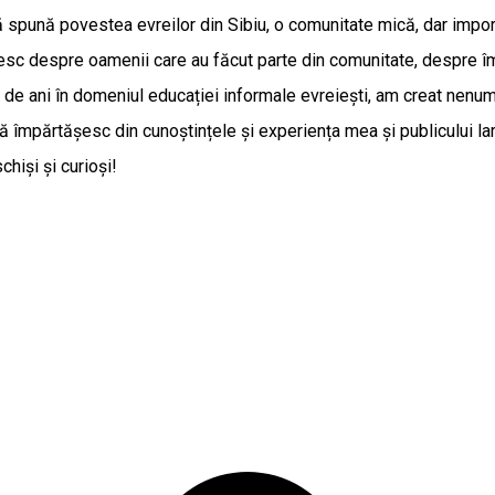
 spună povestea evreilor din Sibiu, o comunitate mică, dar importan
c despre oamenii care au făcut parte din comunitate, despre împlin
de ani în domeniul educației informale evreiești, am creat nenumă
 împărtășesc din cunoștințele și experiența mea și publicului larg,
chiși și curioși!