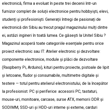
electronică, firma a evoluat în peste trei decenii într-un
furnizor complet de soluții electronice pentru hobbyiști, elevi,
studenți și profesioniști. Generații întregi de pasionați de
electronică din Sibiu au trecut pragul magazinului mulți dintre
ei, astăzi ingineri în toată lumea. Ce găsești la Unitel Sibiu ?
Magazinul acoperă toate categoriile esențiale pentru orice
proiect electronic sau IT: Atelier electronic și dezvoltare:
componente electronice, module și plăci de dezvoltare
(Raspberry Pi, Arduino), kituri pentru proiecte, pistoale de lipit
și letcoane, fludor și consumabile, multimetre digitale și
testere — totul pentru atelierul electronistului, de la începător
la profesionist. PC și periferice: accesorii PC, tastaturi,
mouse-uri, monitoare, carcase, surse ATX, memorii DDR și
SODIMM, SSD-uri și HDD-uri interne și externe, carduri