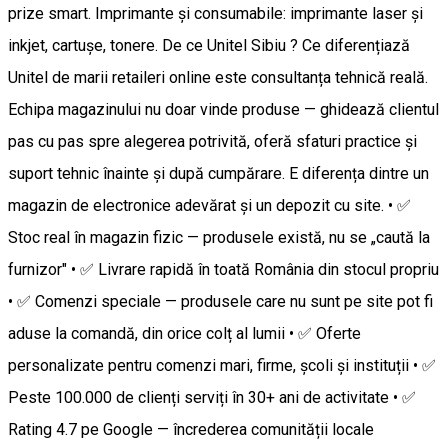
prize smart. Imprimante și consumabile: imprimante laser și
inkjet, cartușe, tonere. De ce Unitel Sibiu ? Ce diferențiază
Unitel de marii retaileri online este consultanța tehnică reală.
Echipa magazinului nu doar vinde produse — ghidează clientul
pas cu pas spre alegerea potrivită, oferă sfaturi practice și
suport tehnic înainte și după cumpărare. E diferența dintre un
magazin de electronice adevărat și un depozit cu site. • ✅
Stoc real în magazin fizic — produsele există, nu se „caută la
furnizor" • ✅ Livrare rapidă în toată România din stocul propriu
• ✅ Comenzi speciale — produsele care nu sunt pe site pot fi
aduse la comandă, din orice colț al lumii • ✅ Oferte
personalizate pentru comenzi mari, firme, școli și instituții • ✅
Peste 100.000 de clienți serviți în 30+ ani de activitate • ✅
Rating 4.7 pe Google — încrederea comunității locale