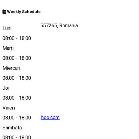
Weekly Schedule
DN14, Șura Mare 557265, Romania
Luni
08:00
-
18:00
Marți
Hartă
08:00
-
18:00
Miercuri
08:00
-
18:00
0757549164
Joi
08:00
-
18:00
Vineri
livada.rodiana@yahoo.com
08:00
-
18:00
Sâmbătă
08:00
-
18:00