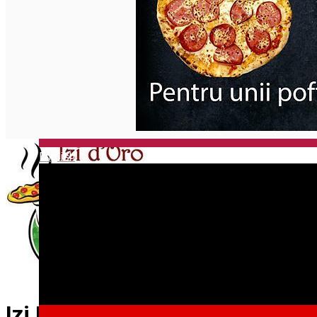
English
Izi D'Oro